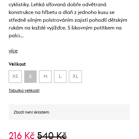
cyklistiky. Lehká síťovaná dobře odvětraná
konstrukce na hřbetu a dlaň z jednoho kusu se
středně silným polstrováním zajistí pohodlí dětským
rukám na každé vyjížďce. S šikovným potítkem na
palci…
více
Velikost
XS
S
M
L
XL
Tabulka velikostí
Zboží není skladem.
216 Kč
540 Kč