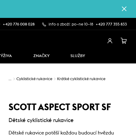
0
+420 776 008 028
info o zboží: po–ne 10–18
+420 777 355 833
VÝŽIVA
ZNAČKY
SLUŽBY
…
Cyklistické rukavice
Krátké cyklistické rukavice
SCOTT ASPECT SPORT SF
Dětské cyklistické rukavice
Dětské rukavice potěší každou budoucí hvězdu