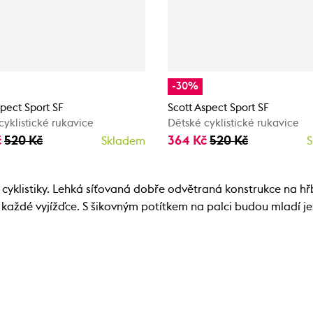
-30%
spect Sport SF
Scott Aspect Sport SF
cyklistické rukavice
Dětské cyklistické rukavice
č
520 Kč
364 Kč
520 Kč
Skladem
S
cyklistiky. Lehká síťovaná dobře odvětraná konstrukce na hřb
 každé vyjížďce. S šikovným potítkem na palci budou mladí je