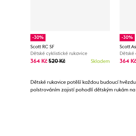
-30%
-30%
Scott RC SF
Scott A
Dětské cyklistické rukavice
Dětské 
364 Kč
520 Kč
364 K
Skladem
Dětské rukavice potěší každou budoucí hvězdu 
polstrováním zajistí pohodlí dětským rukám na