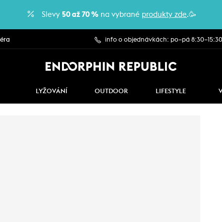
Slevy
50 až 70 %
na vybrané
produkty zde
.🥳
iéra
info o objednávkách: po–pá 8:30–15:3
LYŽOVÁNÍ
OUTDOOR
LIFESTYLE