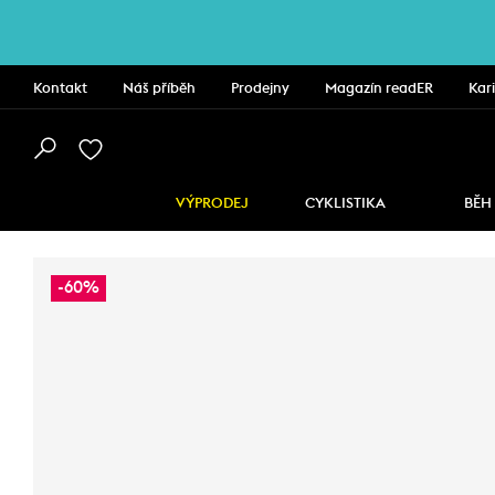
Kontakt
Náš příběh
Prodejny
Magazín readER
Kar
VÝPRODEJ
CYKLISTIKA
BĚH
-60%