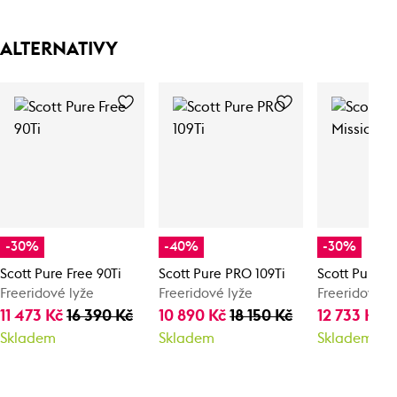
ALTERNATIVY
-30%
-40%
-30%
Scott Pure Free 90Ti
Scott Pure PRO 109Ti
Scott Pure Mi
Freeridové lyže
Freeridové lyže
Freeridové l
11 473 Kč
16 390 Kč
10 890 Kč
18 150 Kč
12 733 Kč
1
Skladem
Skladem
Skladem