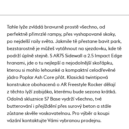
Tahle lyže zvládá bravurně prostě všechno, od
perfektně přimrzlé rampy, přes vyshapované skoky,
po nejdelší raily světa. Jakmile tě přestane bavit park,
bezstarostně je můžeš vytáhnout na sjezdovku, kde tě
podrží úplně stejně. S AR75 Sidewall a 2.5 Impact Edge
hranami, jde o tu nejlepší a nejodolnější skořápku,
kterou si mohlo lehounké a kompaktní celodřevěné
jádro Poplar Ash Core přát. Klasická twintipová
konstrukce obohacená o AR Freestyle Rocker dělají
z těchto lyží zabijáka, kterému bude sezona krátká.
Odolná skluznice S7 Base vydrží všechno, tvé
butterování i přejíždění přes surový beton a stále
zůstane skvěle voskovatelnou. Pro výběr a koupi
vázání kontaktujte Vámi vybranou prodejnu.