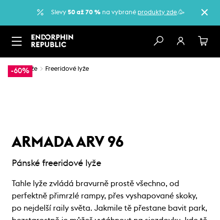
Slevy
50 až 70 %
na vybrané
produkty zde
.🥳
…
Lyže
Freeridové lyže
-60%
ARMADA ARV 96
Pánské freeridové lyže
Tahle lyže zvládá bravurně prostě všechno, od
perfektně přimrzlé rampy, přes vyshapované skoky,
po nejdelší raily světa. Jakmile tě přestane bavit park,