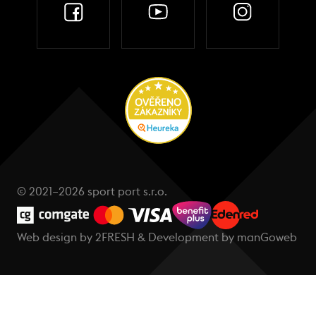
© 2021–2026 sport port s.r.o.
Web design by
2FRESH
& Development by
manGoweb