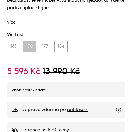
bezstarostně je můžeš vytáhnout na sjezdovku, kde tě
podrží úplně stejně…
více
Velikost
163
170
177
184
5 596 Kč
13 990 Kč
Zboží není skladem.
Doprava zdarma po
přihlášení
Garance nejlepší ceny