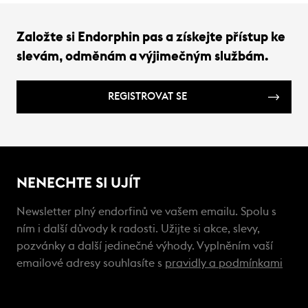
Založte si Endorphin pas a získejte přístup ke
slevám, odměnám a výjimečným službám.
REGISTROVAT SE
NENECHTE SI UJÍT
Newsletter plný endorfinů ve vašem emailu. Spolu s
ním i další důvody k radosti. Užijte si akce, slevy,
pozvánky a další jedinečné výhody. Vyplněním vaší
emailové adresy souhlasíte s
pravidly a podmínkami