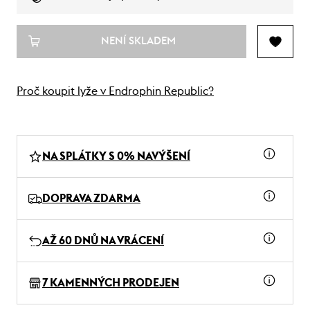
NENÍ SKLADEM
Proč koupit lyže v Endrophin Republic?
NA SPLÁTKY S 0% NAVÝŠENÍ
DOPRAVA ZDARMA
AŽ 60 DNŮ NA VRÁCENÍ
7 KAMENNÝCH PRODEJEN