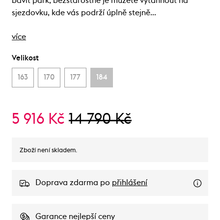
bavit park, bezstarostně je můžete vytáhnout na
sjezdovku, kde vás podrží úplně stejně…
více
Velikost
163
170
177
184
5 916 Kč
14 790 Kč
Zboží není skladem.
Doprava zdarma po
přihlášení
Garance nejlepší ceny