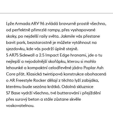
Lyže Armada ARV 96 zvládá bravurně prostě všechno,
od perfektně přimrzlé rampy, přes vyshapované
skoky, po nejdelší raily světa. Jakmile vás přestane
bavit park, bezstarostně je můžete vytáhnout na
sjezdovku, kde vás podrží úplně stejně.
S AR75 Sidewall a 2.5 Impact Edge hranami, jde o tu
nejlepší a nejodolnější skořápku, kterou si mohlo
lehounké a kompaktní celodřevěné jádro Poplar Ash
Core přát. Klasická twintipová konstrukce obohacená
o AR Freestyle Rocker dělají z těchto lyží zabijáka,
kterému bude sezóna krátká. Odolná skluznice
S7 Base vydrží všechno, tvé butterování i přejíždění
přes surový beton a stále zůstane skvěle
voskovatelnou.