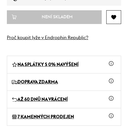
NENÍ SKLADEM
Proč koupit lyže v Endrophin Republic?
NA SPLÁTKY S 0% NAVÝŠENÍ
DOPRAVA ZDARMA
AŽ 60 DNŮ NA VRÁCENÍ
7 KAMENNÝCH PRODEJEN