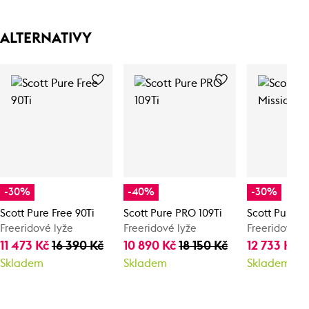
ALTERNATIVY
-30%
-40%
-30%
Scott Pure Free 90Ti
Scott Pure PRO 109Ti
Scott Pure Mi
Freeridové lyže
Freeridové lyže
Freeridové l
11 473 Kč
16 390 Kč
10 890 Kč
18 150 Kč
12 733 Kč
1
Skladem
Skladem
Skladem