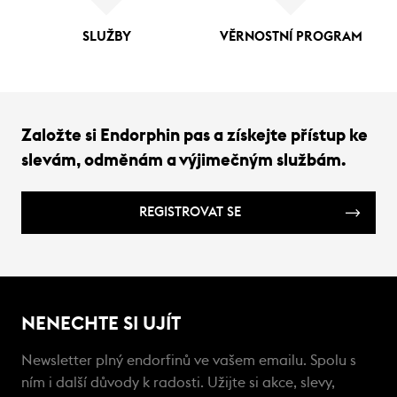
SLUŽBY
VĚRNOSTNÍ PROGRAM
Založte si Endorphin pas a získejte přístup ke
slevám, odměnám a výjimečným službám.
REGISTROVAT SE
NENECHTE SI UJÍT
Newsletter plný endorfinů ve vašem emailu. Spolu s
ním i další důvody k radosti. Užijte si akce, slevy,