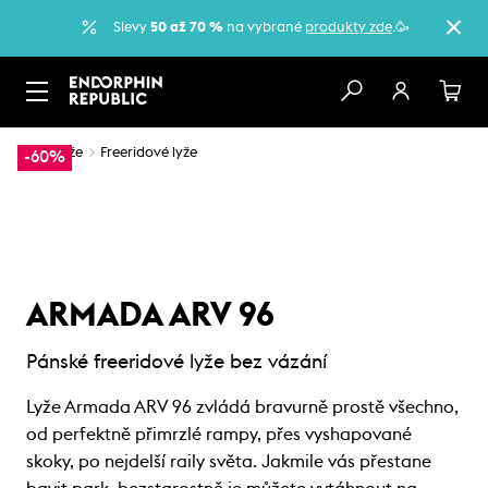
Slevy
50 až 70 %
na vybrané
produkty zde
.🥳
…
Lyže
Freeridové lyže
-60%
ARMADA ARV 96
Pánské freeridové lyže bez vázání
Lyže Armada ARV 96 zvládá bravurně prostě všechno,
od perfektně přimrzlé rampy, přes vyshapované
skoky, po nejdelší raily světa. Jakmile vás přestane