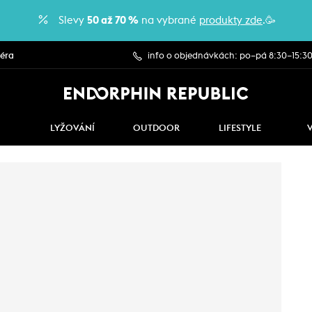
Slevy
50 až 70 %
na vybrané
produkty zde
.🥳
iéra
info o objednávkách: po–pá 8:30–15:3
LYŽOVÁNÍ
OUTDOOR
LIFESTYLE