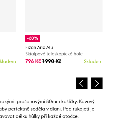
-60%
-60%
Fizan Aria Alu
Fizan ARI
Skialpové teleskopické hole
Skialpové
796 Kč
1 990 Kč
796 Kč
1
kladem
Skladem
širokými, prašanovými 80mm košíčky. Kovový
by perfektně seděla v dlani. Pod rukojetí je
avovat délku hůlky při každé otočce.