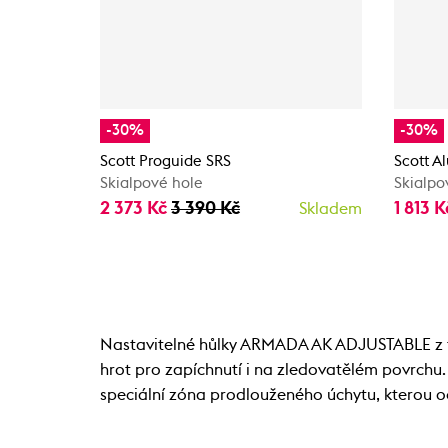
-30%
-30%
Scott Proguide SRS
Scott A
Skialpové hole
Skialpo
2 373 Kč
3 390 Kč
1 813 
Skladem
Nastavitelné hůlky ARMADA AK ADJUSTABLE z to
hrot pro zapíchnutí i na zledovatělém povrchu.
speciální zóna prodlouženého úchytu, kterou o