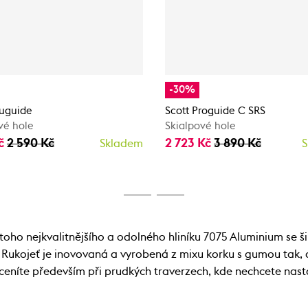
-30%
luguide
Scott Proguide C SRS
vé hole
Skialpové hole
Kč
2 590 Kč
2 723 Kč
3 890 Kč
Skladem
S
ho nejkvalitnějšího a odolného hliníku 7075 Aluminium se 
 Rukojeť je inovovaná a vyrobená z mixu korku s gumou tak, a
ceníte především při prudkých traverzech, kde nechcete nast