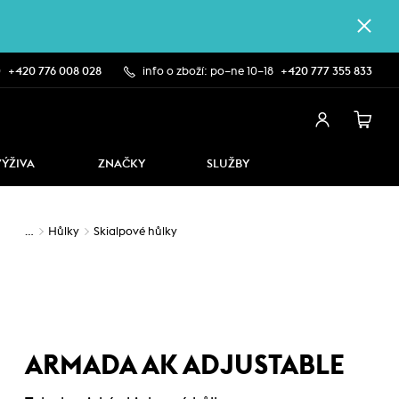
0
+420 776 008 028
info o zboží: po–ne 10–18
+420 777 355 833
VÝŽIVA
ZNAČKY
SLUŽBY
…
Hůlky
Skialpové hůlky
ARMADA AK ADJUSTABLE