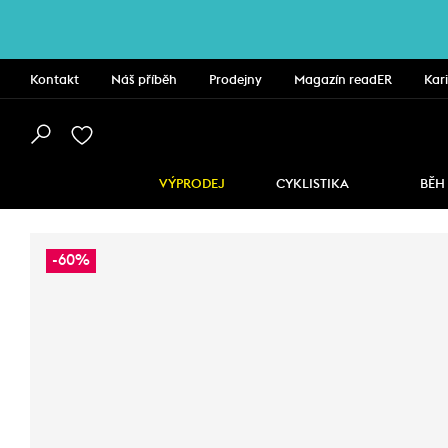
Kontakt
Náš příběh
Prodejny
Magazín readER
Kar
VÝPRODEJ
CYKLISTIKA
BĚH
-60%