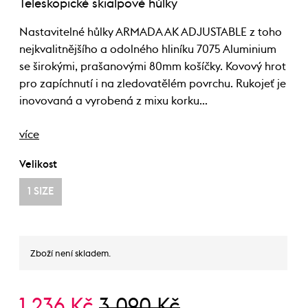
Teleskopické skialpové hůlky
Nastavitelné hůlky ARMADA AK ADJUSTABLE z toho
nejkvalitnějšího a odolného hliníku 7075 Aluminium
se širokými, prašanovými 80mm košíčky. Kovový hrot
pro zapíchnutí i na zledovatělém povrchu. Rukojeť je
inovovaná a vyrobená z mixu korku…
více
Velikost
1 SIZE
Zboží není skladem.
1 236 Kč
3 090 Kč