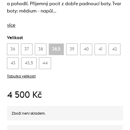
a pohodlí. Příjemný pocit z dobře padnoucí boty. Tvar
boty: médium - napůl…
více
Velikost
36
37
38
38,5
39
40
41
42
43
43,5
44
Tabulka velikostí
4 500 Kč
Zboží není skladem.