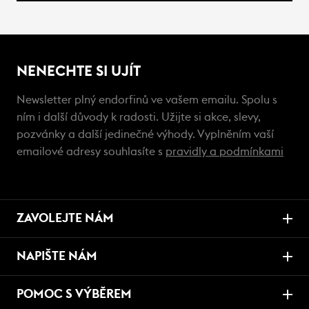
NENECHTE SI UJÍT
Newsletter plný endorfinů ve vašem emailu. Spolu s
ním i další důvody k radosti. Užijte si akce, slevy,
pozvánky a další jedinečné výhody. Vyplněním vaší
emailové adresy souhlasíte s
pravidly a podmínkami
ZAVOLEJTE NÁM
NAPIŠTE NÁM
POMOC S VÝBĚREM