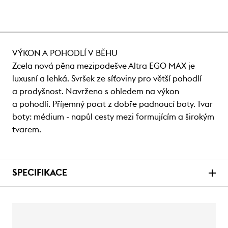
VÝKON A POHODLÍ V BĚHU
Zcela nová pěna mezipodešve Altra EGO MAX je
luxusní a lehká. Svršek ze síťoviny pro větší pohodlí
a prodyšnost. Navrženo s ohledem na výkon
a pohodlí. Příjemný pocit z dobře padnoucí boty. Tvar
boty: médium - napůl cesty mezi formujícím a širokým
tvarem.
SPECIFIKACE