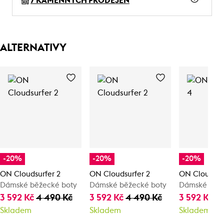
7 KAMENNÝCH PRODEJEN
ALTERNATIVY
-20%
-20%
-20%
ON Cloudsurfer 2
ON Cloudsurfer 2
ON Cloudswi
Dámské běžecké boty
Dámské běžecké boty
Dámské běže
3 592 Kč
4 490 Kč
3 592 Kč
4 490 Kč
3 592 Kč
4
Skladem
Skladem
Skladem