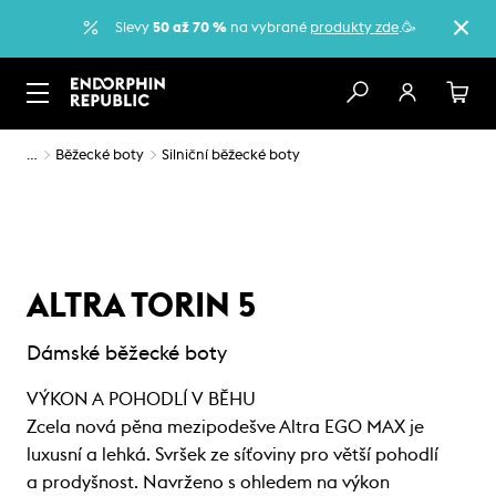
Slevy
50 až 70 %
na vybrané
produkty zde
.🥳
…
Běžecké boty
Silniční běžecké boty
ALTRA TORIN 5
Dámské běžecké boty
VÝKON A POHODLÍ V BĚHU
Zcela nová pěna mezipodešve Altra EGO MAX je
luxusní a lehká. Svršek ze síťoviny pro větší pohodlí
a prodyšnost. Navrženo s ohledem na výkon