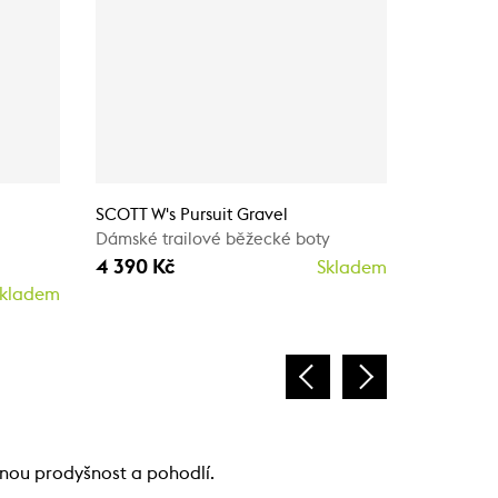
SCOTT W's Pursuit Gravel
SCOTT W's
Dámské trailové běžecké boty
Dámské tr
4 390 Kč
4 390 K
Skladem
kladem
enou prodyšnost a pohodlí.