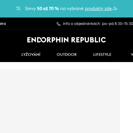
Slevy
50 až 70 %
na vybrané
produkty zde
.🥳
iéra
info o objednávkách: po–pá 8:30–15:3
LYŽOVÁNÍ
OUTDOOR
LIFESTYLE