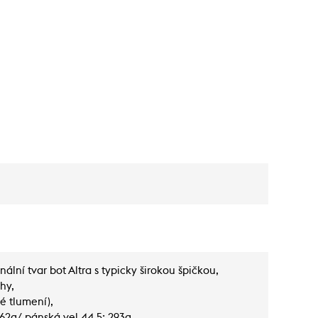
inální tvar bot Altra s typicky širokou špičkou,
hy,
é tlumení),
62g/ pánská vel 44,5: 293g