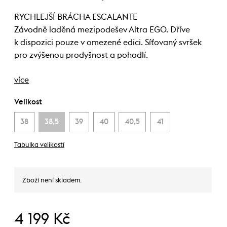
RYCHLEJŠÍ BRÁCHA ESCALANTE
Závodně laděná mezipodešev Altra EGO. Dříve
k dispozici pouze v omezené edici. Síťovaný svršek
pro zvýšenou prodyšnost a pohodlí.
více
Velikost
38
38,5
39
40
40,5
41
Tabulka velikostí
Zboží není skladem.
4 199 Kč