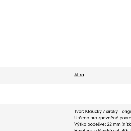
Altra
Tvar: Klasický / široký - orig
Určeno pro zpevněné povrc
Výška podešve: 22 mm (nízk
Hmotnost: dámská vel. 40: 1