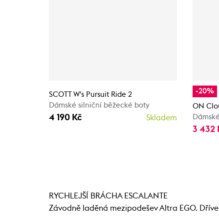
-20%
SCOTT W's Pursuit Ride 2
Dámské silniční běžecké boty
ON Clo
4 190 Kč
Dámské
Skladem
3 432
RYCHLEJŠÍ BRÁCHA ESCALANTE
Závodně laděná mezipodešev Altra EGO. Dříve k