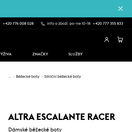
0
+420 776 008 028
info o zboží: po–ne 10–18
+420 777 355 833
VÝŽIVA
ZNAČKY
SLUŽBY
…
Běžecké boty
Silniční běžecké boty
ALTRA ESCALANTE RACER
Dámské běžecké boty