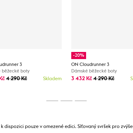
-20%
udrunner 3
ON Cloudrunner 3
 běžecké boty
Dámské běžecké boty
 Kč
4 290 Kč
3 432 Kč
4 290 Kč
Skladem
S
 dispozici pouze v omezené edici. Síťovaný svršek pro zvýš