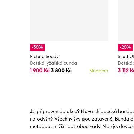
-50%
-20%
Picture Seady
Scott U
Dětská lyžařská bunda
Dětská 
1 900 Kč
3 800 Kč
3 112 
Skladem
Jsi připraven do akce? Nová chlapecká bunda 
i prodyšný. Všechny švy jsou zatavené. Bunda o
metodou s nižší spotřebou vody. Na sjezdovce, v