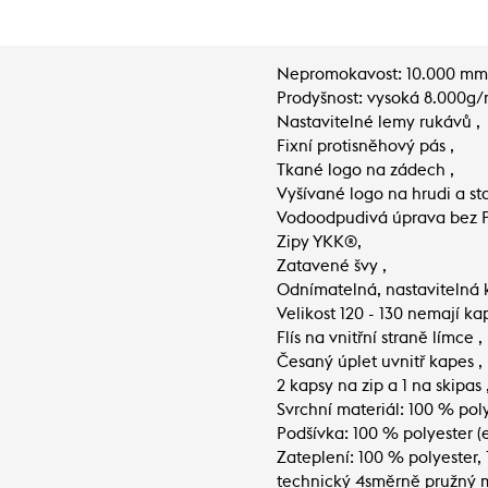
Nepromokavost: 10.000 mm
Prodyšnost: vysoká 8.000g/
Nastavitelné lemy rukávů ,
Fixní protisněhový pás ,
Tkané logo na zádech ,
Vyšívané logo na hrudi a s
Vodoodpudivá úprava bez P
Zipy YKK®,
Zatavené švy ,
Odnímatelná, nastavitelná 
Velikost 120 - 130 nemají ka
Flís na vnitřní straně límce ,
Česaný úplet uvnitř kapes ,
2 kapsy na zip a 1 na skipas 
Svrchní materiál: 100 % pol
Podšívka: 100 % polyester (
Zateplení: 100 % polyester
technický 4směrně pružný m