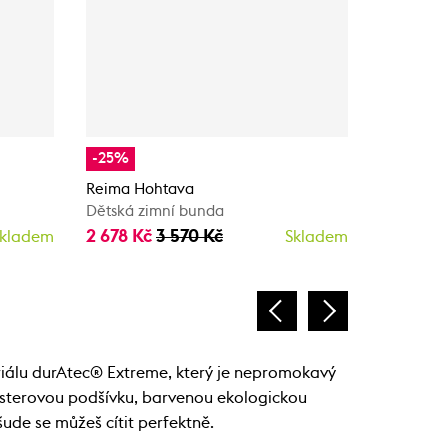
-25%
-25%
Reima Hohtava
Reima Lu
Dětská zimní bunda
Dětská ly
2 678 Kč
3 570 Kč
3 060 K
kladem
Skladem
riálu durAtec® Extreme, který je nepromokavý
yesterovou podšívku, barvenou ekologickou
šude se můžeš cítit perfektně.