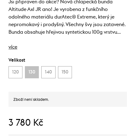
Jsi připraven do akce? Nová chlapecká bunda
Altitude Axl JR ano! Je vyrobena z funkčního
odolného materiálu durAtec® Extreme, který je
nepromokavý i prodyšný. Všechny švy jsou zatavené.
Bunda obsahuje hřejivou syntetickou 100g vrstvu…
více
Velikost
120
130
140
150
Zboží není skladem.
3 780 Kč