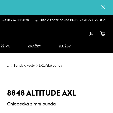
0
+420 776 008 028
info o zboží: po–ne 10–18
+420 777 355 833
VÝŽIVA
ZNAČKY
SLUŽBY
…
Bundy a vesty
Lyžařské bundy
8848 ALTITUDE AXL
Chlapecká zimní bunda