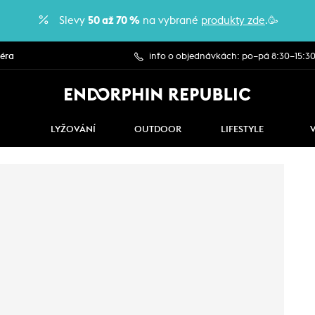
Slevy
50 až 70 %
na vybrané
produkty zde
.🥳
iéra
info o objednávkách: po–pá 8:30–15:3
LYŽOVÁNÍ
OUTDOOR
LIFESTYLE