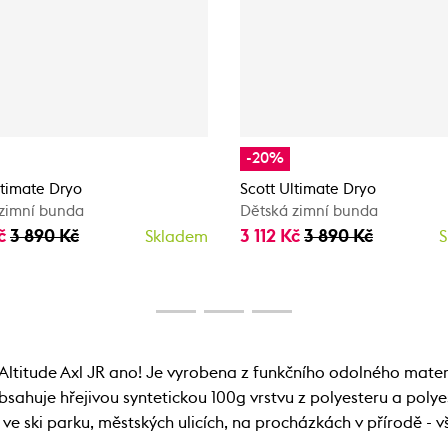
-20%
ltimate Dryo
Scott Ultimate Dryo
zimní bunda
Dětská zimní bunda
Kč
3 890 Kč
3 112 Kč
3 890 Kč
Skladem
S
Altitude Axl JR ano! Je vyrobena z funkčního odolného mate
bsahuje hřejivou syntetickou 100g vrstvu z polyesteru a pol
e ski parku, městských ulicích, na procházkách v přírodě - v