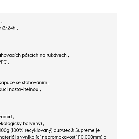
 ,
m2/24h ,
tahovacích páscích na rukávech ,
FC ,
kapuce se stahováním ,
puci nastavitelnou ,
,
yamid ,
ekologicky barvený) ,
, 100g (100% recyklovaný) durAtec® Supreme je
ateriál s vynikající nepromokavostí (10.000mm) a