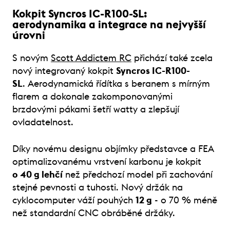
Kokpit Syncros IC-R100-SL:
aerodynamika a integrace na nejvyšší
úrovni
S novým
Scott Addictem RC
přichází také zcela
nový integrovaný kokpit
Syncros IC-R100-
SL
. Aerodynamická řídítka s beranem s mírným
flarem a dokonale zakomponovanými
brzdovými pákami šetří watty a zlepšují
ovladatelnost.
Díky novému designu objímky představce a FEA
optimalizovanému vrstvení karbonu je kokpit
o 40 g lehčí
než předchozí model při zachování
stejné pevnosti a tuhosti. Nový držák na
cyklocomputer váží pouhých
12 g
- o 70 % méně
než standardní CNC obráběné držáky.