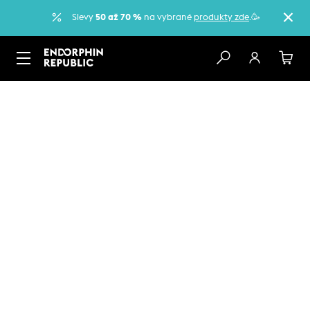
Slevy
50 až 70 %
na vybrané
produkty zde
.🥳