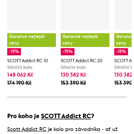
Garance nejlepší
Garance nejlepší
Garance 
ceny
ceny
ceny
-15%
-15%
-15%
SCOTT Addict RC 10
SCOTT Addict RC 20
SCOTT Ad
Silniční kolo
Silniční kolo
Silniční k
148 062 Kč
130 382 Kč
130 382
174 190 Kč
153 390 Kč
153 390
Pro koho je
SCOTT Addict RC
?
Scott Addict RC
je kolo pro závodníka - ať už