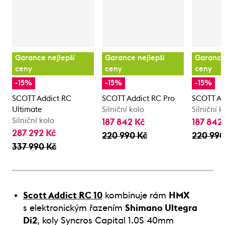
Garance nejlepší
Garance nejlepší
Garance 
ceny
ceny
ceny
-15%
-15%
-15%
SCOTT Addict RC
SCOTT Addict RC Pro
SCOTT Ad
Ultimate
Silniční kolo
Silniční k
Silniční kolo
187 842 Kč
187 842
287 292 Kč
220 990 Kč
220 990
337 990 Kč
Scott Addict RC 10
kombinuje rám
HMX
s elektronickým řazením
Shimano Ultegra
Di2
, koly Syncros Capital 1.0S 40mm