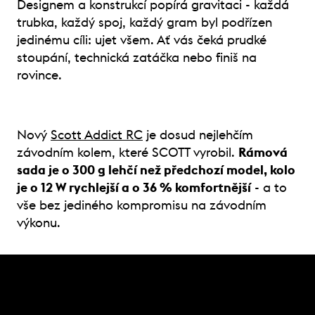
Designem a konstrukcí popírá gravitaci - každá
trubka, každý spoj, každý gram byl podřízen
jedinému cíli: ujet všem. Ať vás čeká prudké
stoupání, technická zatáčka nebo finiš na
rovince.
Nový
Scott Addict RC
je dosud nejlehčím
závodním kolem, které SCOTT vyrobil.
Rámová
sada je o 300 g lehčí než předchozí model, kolo
je o 12 W rychlejší a o 36 % komfortnější
- a to
vše bez jediného kompromisu na závodním
výkonu.