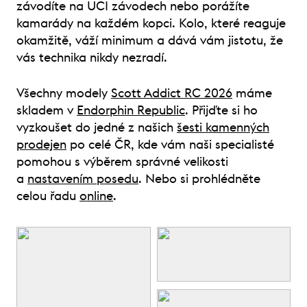
závodíte na UCI závodech nebo porážíte
kamarády na každém kopci. Kolo, které reaguje
okamžitě, váží minimum a dává vám jistotu, že
vás technika nikdy nezradí.
Všechny modely
Scott Addict RC 2026
máme
skladem v
Endorphin Republic
. Přijďte si ho
vyzkoušet do jedné z našich
šesti kamenných
prodejen
po celé ČR, kde vám naši specialisté
pomohou s výběrem správné velikosti
a
nastavením posedu
. Nebo si prohlédněte
celou řadu
online
.