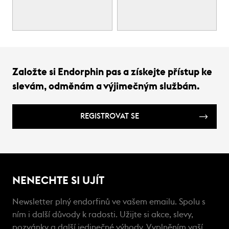
Založte si Endorphin pas a získejte přístup ke
slevám, odměnám a výjimečným službám.
REGISTROVAT SE
NENECHTE SI UJÍT
Newsletter plný endorfinů ve vašem emailu. Spolu s
ním i další důvody k radosti. Užijte si akce, slevy,
pozvánky a další jedinečné výhody. Vyplněním vaší