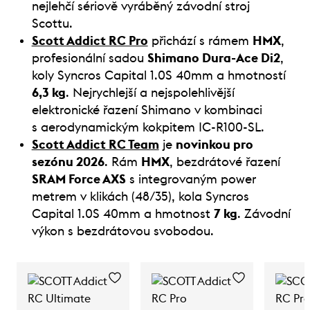
nejlehčí sériově vyráběný závodní stroj
Scottu.
Scott Addict RC Pro
přichází s rámem
HMX
,
profesionální sadou
Shimano Dura-Ace Di2
,
koly Syncros Capital 1.0S 40mm a hmotností
6,3 kg
. Nejrychlejší a nejspolehlivější
elektronické řazení Shimano v kombinaci
s aerodynamickým kokpitem IC-R100-SL.
Scott Addict RC Team
je
novinkou pro
sezónu 2026
. Rám
HMX
, bezdrátové řazení
SRAM Force AXS
s integrovaným power
metrem v klikách (48/35), kola Syncros
Capital 1.0S 40mm a hmotnost
7 kg
. Závodní
výkon s bezdrátovou svobodou.