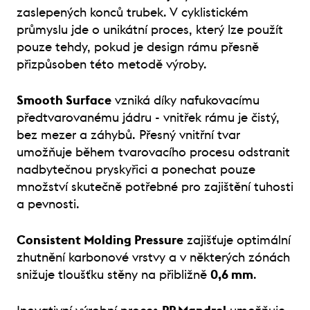
zaslepených konců trubek. V cyklistickém
průmyslu jde o unikátní proces, který lze použít
pouze tehdy, pokud je design rámu přesně
přizpůsoben této metodě výroby.
Smooth Surface
vzniká díky nafukovacímu
předtvarovanému jádru - vnitřek rámu je čistý,
bez mezer a záhybů. Přesný vnitřní tvar
umožňuje během tvarovacího procesu odstranit
nadbytečnou pryskyřici a ponechat pouze
množství skutečně potřebné pro zajištění tuhosti
a pevnosti.
Consistent Molding Pressure
zajišťuje optimální
zhutnění karbonové vrstvy a v některých zónách
snižuje tloušťku stěny na přibližně
0,6 mm
.