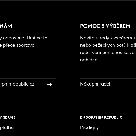
 NÁM
POMOC S VÝBĚREM
my odpovíme. Umíme to
Nevíte si rady s výběrem ko
e přece sportovci!
nebo běžeckých bot? Naš
rádci vám pomohou se zor
nabídce.
phinrepublic.cz
Nákupní rádci
 SERVIS
ENDORPHIN REPUBLIC
platba
Prodejny