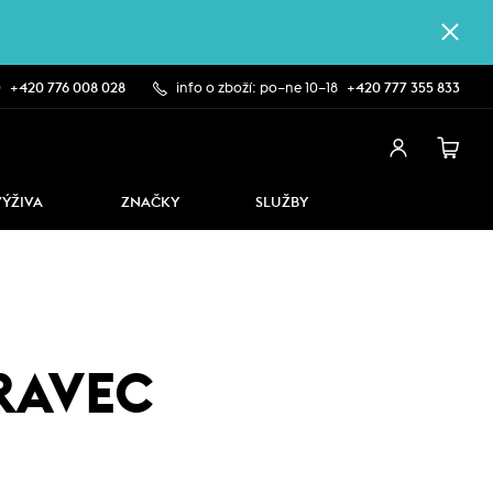
0
+420 776 008 028
info o zboží: po–ne 10–18
+420 777 355 833
VÝŽIVA
ZNAČKY
SLUŽBY
RAVEC