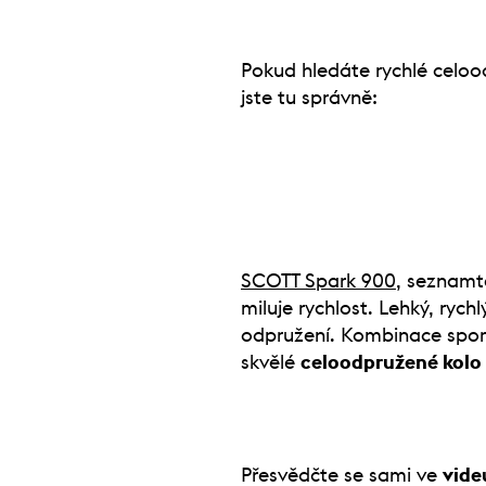
Pokud hledáte rychlé celood
jste tu správně:
SCOTT Spark 900
, seznamte
miluje rychlost. Lehký, ryc
odpružení. Kombinace sport
skvělé
celoodpružené kolo
Přesvědčte se sami ve
vide