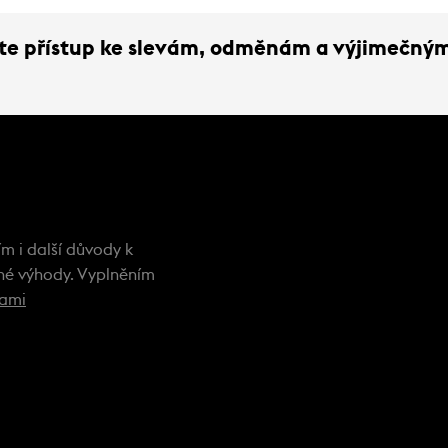
ejte přístup ke slevám, odměnám a výjimečný
m i další důvody k
ečné výhody. Vyplněním
kami