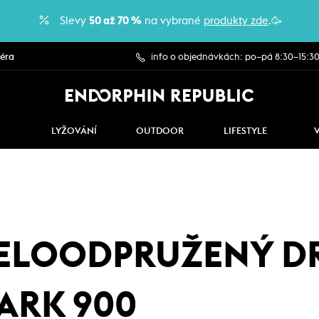
Slevy
50 až 70 %
na vybrané
produkty zde
.🥳
iéra
info o objednávkách: po–pá 8:30–15:3
LYŽOVÁNÍ
OUTDOOR
LIFESTYLE
CELOODPRUŽENÝ D
ARK 900