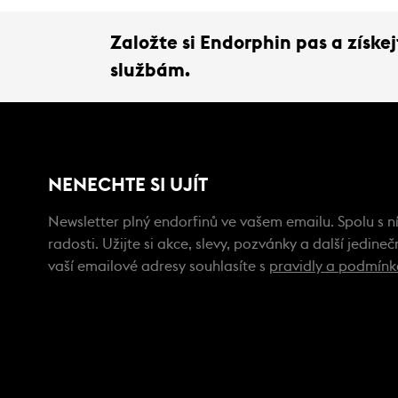
Založte si Endorphin pas a získ
službám.
NENECHTE SI UJÍT
Newsletter plný endorfinů ve vašem emailu. Spolu s ní
radosti. Užijte si akce, slevy, pozvánky a další jedin
vaší emailové adresy souhlasíte s
pravidly a podmín