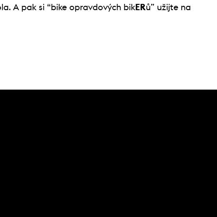
ola. A pak si “bike opravdových bik
ER
ů” užijte na