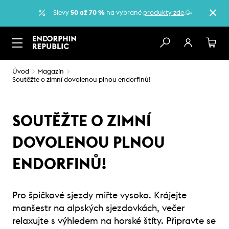
Slevy
50 až 70 %
na vybrané
produkty zde
.🥳
Úvod
Magazín
Soutěžte o zimní dovolenou plnou endorfinů!
SOUTĚŽTE O ZIMNÍ
DOVOLENOU PLNOU
ENDORFINŮ!
Pro špičkové sjezdy miřte vysoko. Krájejte
manšestr na alpských sjezdovkách, večer
relaxujte s výhledem na horské štíty. Připravte se