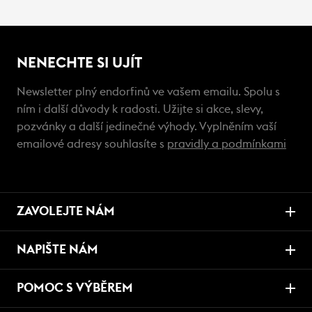
NENECHTE SI UJÍT
Newsletter plný endorfinů ve vašem emailu. Spolu s
ním i další důvody k radosti. Užijte si akce, slevy,
pozvánky a další jedinečné výhody. Vyplněním vaší
emailové adresy souhlasíte s
pravidly a podmínkami
ZAVOLEJTE NÁM
NAPIŠTE NÁM
POMOC S VÝBĚREM