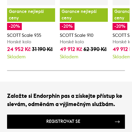
Garance nejlepší
Garance nejlepší
Garance 
ceny
ceny
ceny
-20%
-20%
-20%
SCOTT Scale 935
SCOTT Scale 910
SCOTT Sc
Horské kolo
Horské kolo
Horské k
24 952 Kč
31 190 Kč
49 912 Kč
62 390 Kč
49 912 
Skladem
Skladem
Skladem
Založte si Endorphin pas a získejte přístup ke
slevám, odměnám a výjimečným službám.
REGISTROVAT SE