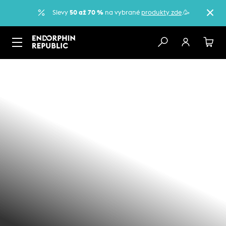
Slevy
50 až 70 %
na vybrané
produkty zde
.🥳