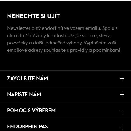
NENECHTE SI UJÍT
Newsletter plný endorfinů ve vašem emailu. Spolu s
ním i další důvody k radosti. Užijte si akce, slevy,
pozvánky a další jedinečné výhody. Vyplněním vaší
emailové adresy souhlasíte s
pravidly a podmínkami
ZAVOLEJTE NÁM
NAPIŠTE NÁM
POMOC S VÝBĚREM
ENDORPHIN PAS