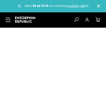
Slevy
50 až 70 %
na vybrané
produkty zde
.🥳