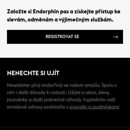
Založte si Endorphin pas a získejte přístup ke
slevám, odměnám a výjimečným službám.
REGISTROVAT SE
NENECHTE SI UJÍT
Newsletter plný endorfinů ve vašem emailu. Spolu s
ním i další důvody k radosti. Užijte si akce, slevy,
pozvánky a další jedinečné výhody. Vyplněním vaší
emailové adresy souhlasíte s
pravidly a podmínkami