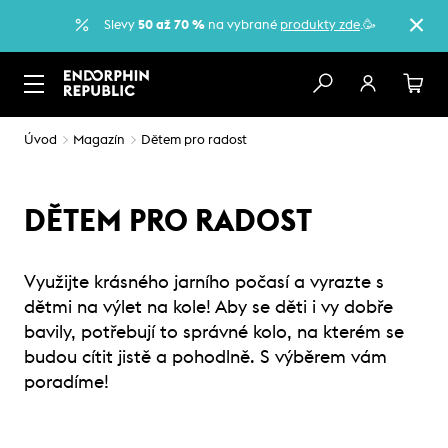
Slevy
50 až 70 %
na vybrané
produkty zde
.🥳
Úvod
Magazín
Dětem pro radost
DĚTEM PRO RADOST
Využijte krásného jarního počasí a vyrazte s
dětmi na výlet na kole! Aby se děti i vy dobře
bavily, potřebují to správné kolo, na kterém se
budou cítit jistě a pohodlně. S výběrem vám
poradíme!