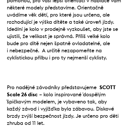
pomohou, pro vaši lepší orientaci v nabídce vám
některé modely představíme. Orientačně
uvádíme věk dětí, pro které jsou určena, ale
rozhodující je výška dítěte a také úroveň jízdy.
Ideální je kolo v prodejně vyzkoušet, aby jste se
ujistili, že velikost je správná. Příliš velké kolo
bude pro dítě nejen špatně ovladatelné, ale
i nebezpečné. A určitě nezapomeňte na
cyklistickou přilbu i pro ty nejmenší cyklisty.
Pro nadějné závodníky představujeme
SCOTT
Scale 26 disc
– kolo inspirované ´dospělým
´špičkovým modelem, je vybaveno tak, aby
každý závod i vyjížďka byla zábavou. Diskové
brzdy zvýší bezpečnost jízdy. Je určeno pro děti
zhruba od 11 let.