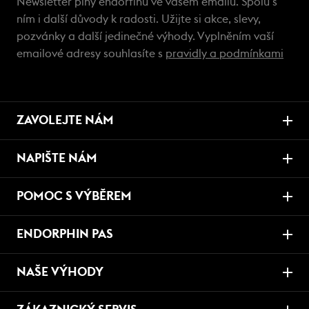
Newsletter plný endorfinů ve vašem emailu. Spolu s
ním i další důvody k radosti. Užijte si akce, slevy,
pozvánky a další jedinečné výhody. Vyplněním vaší
emailové adresy souhlasíte s
pravidly a podmínkami
ZAVOLEJTE NÁM
NAPIŠTE NÁM
POMOC S VÝBĚREM
ENDORPHIN PAS
NAŠE VÝHODY