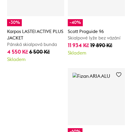
-30%
-40%
Karpos LASTEI ACTIVE PLUS
Scott Proguide 96
JACKET
Skialpové lyže bez vázání
Pánská skialpová bunda
11 934 Kč
19 890 Kč
4 550 Kč
6 500 Kč
Skladem
Skladem
-60%