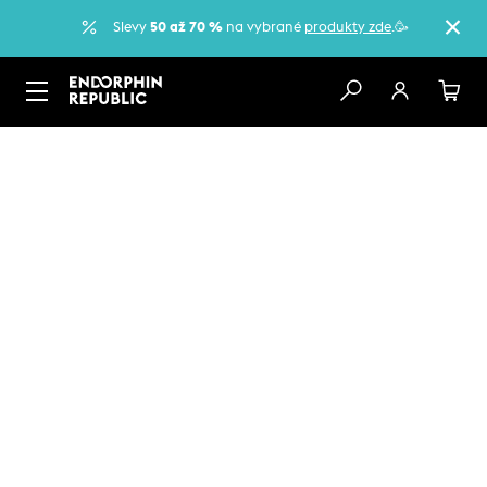
Slevy
50 až 70 %
na vybrané
produkty zde
.🥳