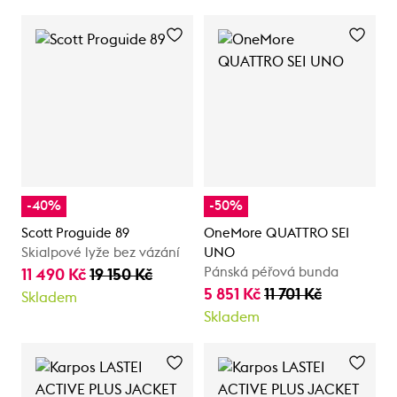
-40%
-50%
Scott Proguide 89
OneMore QUATTRO SEI
Skialpové lyže bez vázání
UNO
Pánská péřová bunda
11 490 Kč
19 150 Kč
5 851 Kč
11 701 Kč
Skladem
Skladem