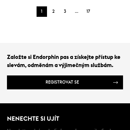
…
1
2
3
17
Založte si Endorphin pas a získejte přístup ke
slevám, odměnám a výjimečným službám.
REGISTROVAT SE
NENECHTE SI UJÍT