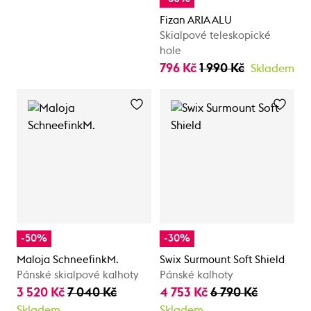
Fizan ARIA ALU
Skialpové teleskopické
hole
796 Kč
1 990 Kč
Skladem
-50%
-30%
Maloja SchneefinkM.
Swix Surmount Soft Shield
Pánské skialpové kalhoty
Pánské kalhoty
3 520 Kč
7 040 Kč
4 753 Kč
6 790 Kč
Skladem
Skladem