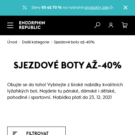
Slevy
50 až 70 %
na vybrané
produkty zde
.🥳
Úvod
Další kategorie
Sjezdové boty až-40%
SJEZDOVÉ BOTY AŽ-40%
Obujte se do toho! Vybírejte z široké nabídky kvalitních
lyžařských bot. Najdete tu pánské, dámské i dětské,
pohodlné i sportovní. Nabídka platí do 23. 12. 2021
FILTROVAT