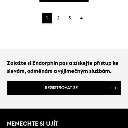
1
2
3
4
Založte si Endorphin pas a získejte přístup ke
slevám, odměnám a výjimečným službám.
REGISTROVAT SE
NENECHTE SI UJÍT