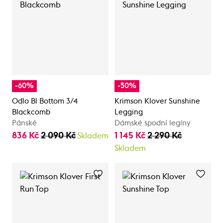
-60%
-50%
Odlo Bl Bottom 3/4
Krimson Klover Sunshine
Blackcomb
Legging
Pánské
Dámské spodní legíny
836 Kč
2 090 Kč
1 145 Kč
2 290 Kč
Skladem
Skladem