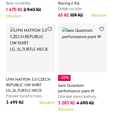
Boty na běžky
Racing (1 Ks)
Držák na lyže
1 470 Kč
2 940 Kč
65 Kč
109 Kč
Skladem
Skladem
-30%
UYN NATYON 3.0 CZECH
REPUBLIC UW SHIRT
Swix Quantum
LG_SL.TURTLE NECK
performance pant W
Pánské funkční triko
Dámské zimní kalhoty
3 499 Kč
Skladem
3 283 Kč
4 690 Kč
Skladem