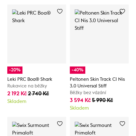
-20%
-40%
Leki PRC Boa® Shark
Peltonen Skin Track Cl Nis
Rukavice na běžky
3.0 Universal Stiff
Běžky bez vázání
2 192 Kč
2 740 Kč
3 594 Kč
5 990 Kč
Skladem
Skladem