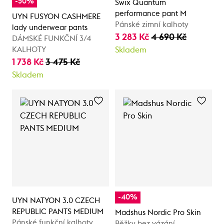
-50%
Swix Quantum
performance pant M
UYN FUSYON CASHMERE
Pánské zimní kalhoty
lady underwear pants
3 283 Kč
4 690 Kč
DÁMSKÉ FUNKČNÍ 3/4
KALHOTY
Skladem
1 738 Kč
3 475 Kč
Skladem
-40%
UYN NATYON 3.0 CZECH
REPUBLIC PANTS MEDIUM
Madshus Nordic Pro Skin
Pánské funkční kalhoty
Běžky bez vázání