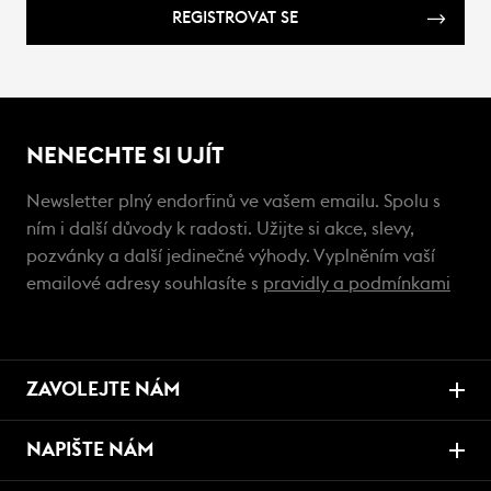
REGISTROVAT SE
NENECHTE SI UJÍT
Newsletter plný endorfinů ve vašem emailu. Spolu s
ním i další důvody k radosti. Užijte si akce, slevy,
pozvánky a další jedinečné výhody. Vyplněním vaší
emailové adresy souhlasíte s
pravidly a podmínkami
ZAVOLEJTE NÁM
NAPIŠTE NÁM