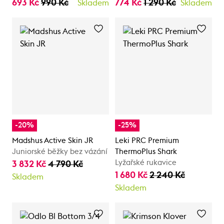
693 Kč
990 Kč
774 Kč
1 290 Kč
Skladem
Skladem
-20%
-25%
Madshus Active Skin JR
Leki PRC Premium
Juniorské běžky bez vázání
ThermoPlus Shark
Lyžařské rukavice
3 832 Kč
4 790 Kč
1 680 Kč
2 240 Kč
Skladem
Skladem