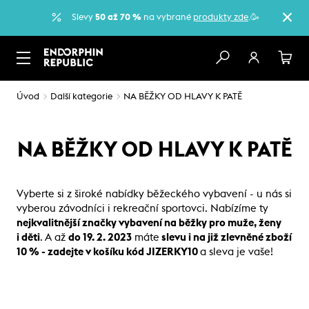
Slevy
50 až 70 %
na vybrané
produkty zde
.🥳
Úvod
Další kategorie
NA BĚŽKY OD HLAVY K PATĚ
NA BĚŽKY OD HLAVY K PATĚ
Vyberte si z široké nabídky běžeckého vybavení - u nás si
vyberou závodníci i rekreační sportovci. Nabízíme ty
nejkvalitnější značky vybavení na běžky pro muže, ženy
i děti
. A až
do 19. 2. 2023
máte
slevu i na již zlevněné zboží
10 % - zadejte v košíku kód JIZERKY10
a sleva je vaše!