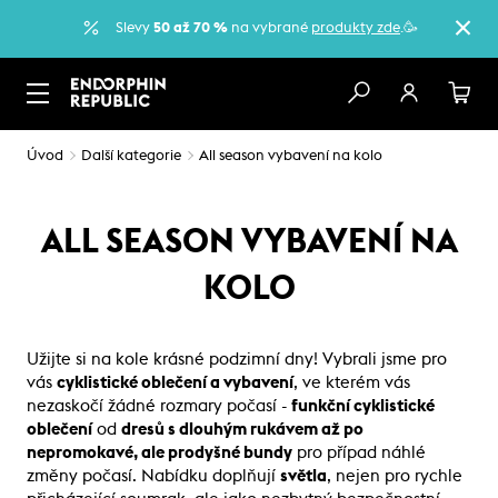
Slevy
50 až 70 %
na vybrané
produkty zde
.🥳
Úvod
Další kategorie
All season vybavení na kolo
ALL SEASON VYBAVENÍ NA
KOLO
Užijte si na kole krásné podzimní dny! Vybrali jsme pro
vás
cyklistické oblečení a vybavení
, ve kterém vás
nezaskočí žádné rozmary počasí -
funkční cyklistické
oblečení
od
dresů s dlouhým rukávem až po
nepromokavé, ale prodyšné bundy
pro případ náhlé
změny počasí. Nabídku doplňují
světla
, nejen pro rychle