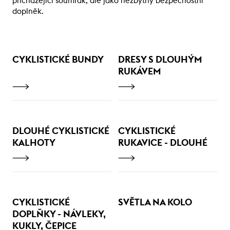
přicházející soumrak, ale jako nezbytný bezpečnostní
doplněk.
CYKLISTICKÉ BUNDY
DRESY S DLOUHÝM
RUKÁVEM
DLOUHÉ CYKLISTICKÉ
CYKLISTICKÉ
KALHOTY
RUKAVICE - DLOUHÉ
CYKLISTICKÉ
SVĚTLA NA KOLO
DOPLŇKY - NÁVLEKY,
KUKLY, ČEPICE