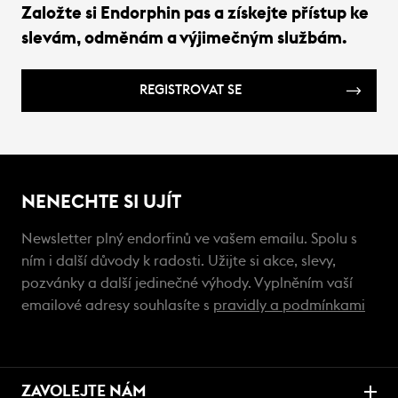
Založte si Endorphin pas a získejte přístup ke
slevám, odměnám a výjimečným službám.
REGISTROVAT SE
NENECHTE SI UJÍT
Newsletter plný endorfinů ve vašem emailu. Spolu s
ním i další důvody k radosti. Užijte si akce, slevy,
pozvánky a další jedinečné výhody. Vyplněním vaší
emailové adresy souhlasíte s
pravidly a podmínkami
ZAVOLEJTE NÁM