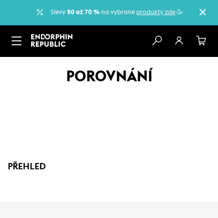
Slevy
50 až 70 %
na vybrané
produkty zde
.🥳
POROVNÁNÍ
PŘEHLED