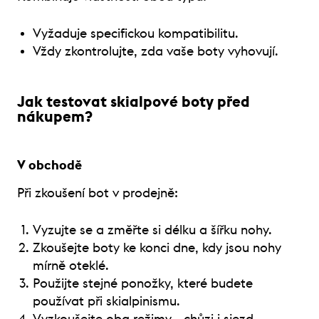
Vyžaduje specifickou kompatibilitu.
Vždy zkontrolujte, zda vaše boty vyhovují.
Jak testovat skialpové boty před
nákupem?
V obchodě
Při zkoušení bot v prodejně:
Vyzujte se a změřte si délku a šířku nohy.
Zkoušejte boty ke konci dne, kdy jsou nohy
mírně oteklé.
Použijte stejné ponožky, které budete
používat při skialpinismu.
Vyzkoušejte oba režimy - chůzi i sjezd.