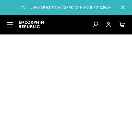
Slevy
50 až 70 %
na vybrané
produkty zde
.🥳