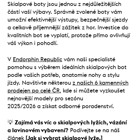
Skialpové boty jsou jednou z nejdůležitějších
částí vaší výbavy. Správně zvolené boty vám
umožní efektivnější výstupy, bezpečnější sjezdy
a celkově příjemnější zážitek z hor. Investice do
kvalitních bot se vyplatí, protože přímo ovlivňují
váš výkon i pohodlí.
V
Endorphin Republic
vám naši specialisté
pomohou s výběrem ideálních skialpových bot
podle vašich potřeb, anatomie nohy a stylu
jízdy. Navštivte některou
z našich 6 kamenných
prodejen po celé ČR
, kde si můžete vyzkoušet
nejnovější modely pro sezónu
2025/2026 a získat odborné poradenství.
💡
Zajímá vás víc o skialpových lyžích, vázání
a lavinovém vybavení?
Podívejte se na náš
článek
[Jak si vybrat skialpové lyže.]