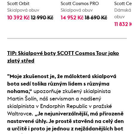
Scott Orbit
Scott Cosmos PRO
Scott Cel
Skialpová obuv
Skialpová obuv
Dámská s
obuv
10 392 Kč
12 990 Kč
14 952 Kč
18 690 Kč
11 832 
TIP: Skialpové boty SCOTT Cosmos Tour jako
zlatý střed
"Moje zkušenost je, že málokterá skialpová
bota sedí tolika různým lidem s různýma
nohama,“
upozorňuje zkušený skialpinista
Martin Šolín, náš servisman a nadšený
skialpinista v Endorphin Republic v pražské
Waltrovce.
„Je nejuniverzálnější, má přirozeně
nastavené úhly. Je prostě stavěná na celý den
a určitě i proto je jednou z nejžádanějších bot