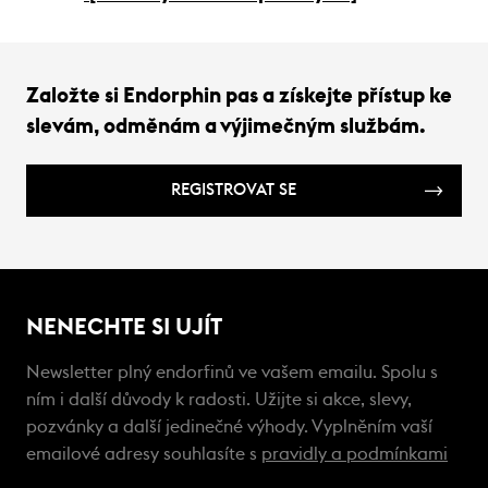
Založte si Endorphin pas a získejte přístup ke
slevám, odměnám a výjimečným službám.
REGISTROVAT SE
NENECHTE SI UJÍT
Newsletter plný endorfinů ve vašem emailu. Spolu s
ním i další důvody k radosti. Užijte si akce, slevy,
pozvánky a další jedinečné výhody. Vyplněním vaší
emailové adresy souhlasíte s
pravidly a podmínkami