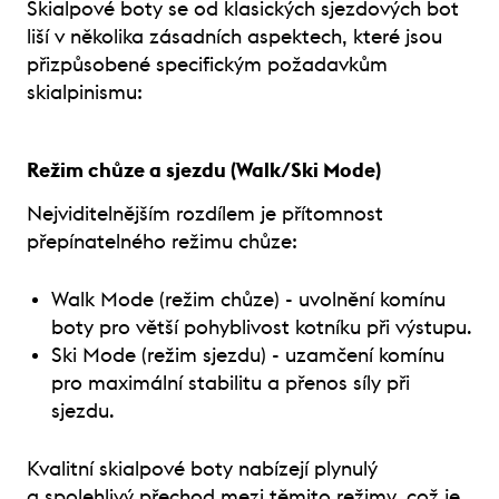
Skialpové boty se od klasických sjezdových bot
liší v několika zásadních aspektech, které jsou
přizpůsobené specifickým požadavkům
skialpinismu:
Režim chůze a sjezdu (Walk/Ski Mode)
Nejviditelnějším rozdílem je přítomnost
přepínatelného režimu chůze:
Walk Mode (režim chůze) - uvolnění komínu
boty pro větší pohyblivost kotníku při výstupu.
Ski Mode (režim sjezdu) - uzamčení komínu
pro maximální stabilitu a přenos síly při
sjezdu.
Kvalitní skialpové boty nabízejí plynulý
a spolehlivý přechod mezi těmito režimy, což je