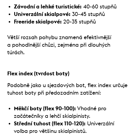
Závodní a lehké turistické:
40-60 stupňů
Univerzální skialpové:
30-45 stupňů
Freeride skialpové:
20-35 stupňů
Větší rozsah pohybu znamená efektivnější
a pohodlnější chůzi, zejména při dlouhých
túrách.
Flex index (tvrdost boty)
Podobně jako u sjezdových bot, flex index určuje
tuhost boty při předozadním zatížení:
Měkčí boty (flex 90-100):
Vhodné pro
začátečníky a lehčí skialpinisty.
Střední tuhost (flex 110-120):
Univerzální
volba pro většinu skialpinistů.