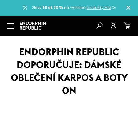
Slevy
50 až 70 %
na vybrané
produkty zde
.🥳
ENDORPHIN REPUBLIC
DOPORUČUJE: DÁMSKÉ
OBLEČENÍ KARPOS A BOTY
ON