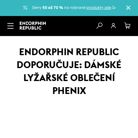
Slevy
50 až 70 %
na vybrané
produkty zde
.🥳
ENDORPHIN REPUBLIC
DOPORUČUJE: DÁMSKÉ
LYŽAŘSKÉ OBLEČENÍ
PHENIX