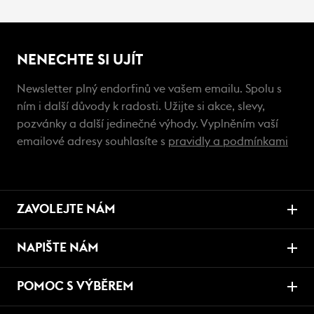
NENECHTE SI UJÍT
Newsletter plný endorfinů ve vašem emailu. Spolu s
ním i další důvody k radosti. Užijte si akce, slevy,
pozvánky a další jedinečné výhody. Vyplněním vaší
emailové adresy souhlasíte s
pravidly a podmínkami
ZAVOLEJTE NÁM
NAPIŠTE NÁM
POMOC S VÝBĚREM