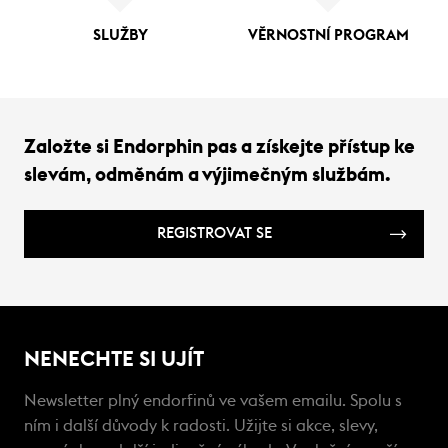
SLUŽBY
VĚRNOSTNÍ PROGRAM
Založte si Endorphin pas a získejte přístup ke
slevám, odměnám a výjimečným službám.
REGISTROVAT SE
NENECHTE SI UJÍT
Newsletter plný endorfinů ve vašem emailu. Spolu s
ním i další důvody k radosti. Užijte si akce, slevy,