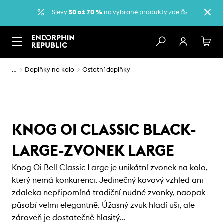
Slevy
50 až 70 %
na vybrané
produkty zde
.🥳
…
Doplňky na kolo
Ostatní doplňky
KNOG OI CLASSIC BLACK-
LARGE-ZVONEK LARGE
Knog Oi Bell Classic Large je unikátní zvonek na kolo,
který nemá konkurenci. Jedinečný kovový vzhled ani
zdaleka nepřipomíná tradiční nudné zvonky, naopak
působí velmi elegantně. Úžasný zvuk hladí uši, ale
zároveň je dostatečně hlasitý…