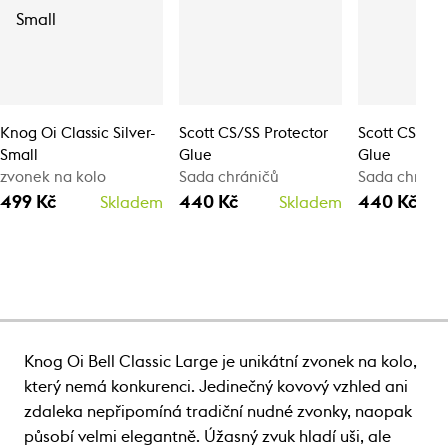
Knog Oi Classic Silver-
Scott CS/SS Protector
Scott CS/SS 
Small
Glue
Glue
zvonek na kolo
Sada chráničů
Sada chráni
499 Kč
440 Kč
440 Kč
Skladem
Skladem
Knog Oi Bell Classic Large je unikátní zvonek na kolo,
který nemá konkurenci. Jedinečný kovový vzhled ani
zdaleka nepřipomíná tradiční nudné zvonky, naopak
působí velmi elegantně. Úžasný zvuk hladí uši, ale