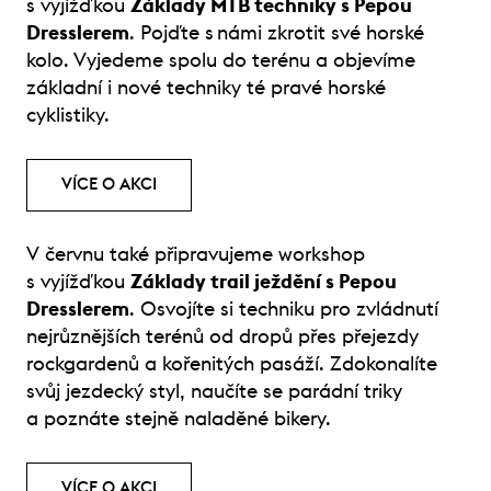
s vyjížďkou
Základy MTB techniky s Pepou
Dresslerem
. Pojďte s námi zkrotit své horské
kolo. Vyjedeme spolu do terénu a objevíme
základní i nové techniky té pravé horské
cyklistiky.
VÍCE O AKCI
V červnu také připravujeme workshop
s vyjížďkou
Základy trail ježdění s Pepou
Dresslerem
. Osvojíte si techniku pro zvládnutí
nejrůznějších terénů od dropů přes přejezdy
rockgardenů a kořenitých pasáží. Zdokonalíte
svůj jezdecký styl, naučíte se parádní triky
a poznáte stejně naladěné bikery.
VÍCE O AKCI