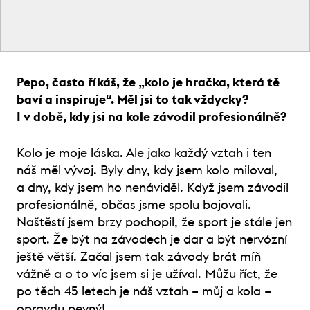
Pepo, často říkáš, že „kolo je hračka, která tě
baví a inspiruje“. Měl jsi to tak vždycky?
I v době, kdy jsi na kole závodil profesionálně?
Kolo je moje láska. Ale jako každý vztah i ten
náš měl vývoj. Byly dny, kdy jsem kolo miloval,
a dny, kdy jsem ho nenáviděl. Když jsem závodil
profesionálně, občas jsme spolu bojovali.
Naštěstí jsem brzy pochopil, že sport je stále jen
sport. Že být na závodech je dar a být nervózní
ještě větší. Začal jsem tak závody brát míň
vážně a o to víc jsem si je užíval. Můžu říct, že
po těch 45 letech je náš vztah – můj a kola –
opravdu pevný!