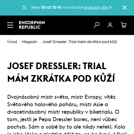
Slevy
50 až 70 %
na vybrané
produkty zde
.🥳
Úvod
Magazín
Josef Dressler: Trial mám zkrátka pod kůží
JOSEF DRESSLER: TRIAL
MÁM ZKRÁTKA POD KŮŽÍ
Dvojnásobný mistr světa, mistr Evropy, vítěz
Světového halového poháru, mistr Asie a
dvacetinásobný mistr republiky v biketrialu. O
tom, jestli je Pepa Dressler borec, není vůbec
pochyb. Sám o sobě by to ale nikdy neřekl. Kolo