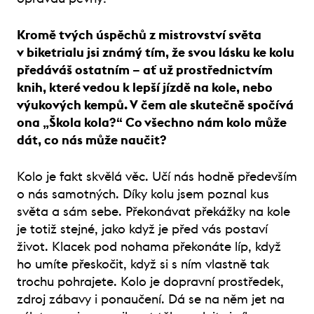
Kromě tvých úspěchů z mistrovství světa
v biketrialu jsi známý tím, že svou lásku ke kolu
předáváš ostatním – ať už prostřednictvím
knih, které vedou k lepší jízdě na kole, nebo
výukových kempů. V čem ale skutečně spočívá
ona „Škola kola?“ Co všechno nám kolo může
dát, co nás může naučit?
Kolo je fakt skvělá věc. Učí nás hodně především
o nás samotných. Díky kolu jsem poznal kus
světa a sám sebe. Překonávat překážky na kole
je totiž stejné, jako když je před vás postaví
život. Klacek pod nohama překonáte líp, když
ho umíte přeskočit, když si s ním vlastně tak
trochu pohrajete. Kolo je dopravní prostředek,
zdroj zábavy i ponaučení. Dá se na něm jet na