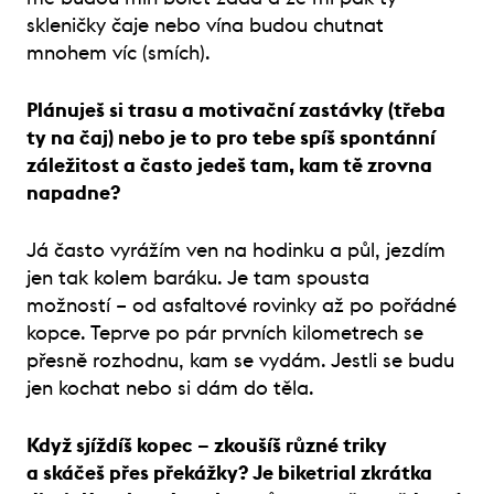
skleničky čaje nebo vína budou chutnat
mnohem víc (smích).
Plánuješ si trasu a motivační zastávky (třeba
ty na čaj) nebo je to pro tebe spíš spontánní
záležitost a často jedeš tam, kam tě zrovna
napadne?
Já často vyrážím ven na hodinku a půl, jezdím
jen tak kolem baráku. Je tam spousta
možností – od asfaltové rovinky až po pořádné
kopce. Teprve po pár prvních kilometrech se
přesně rozhodnu, kam se vydám. Jestli se budu
jen kochat nebo si dám do těla.
Když sjíždíš kopec – zkoušíš různé triky
a skáčeš přes překážky? Je biketrial zkrátka