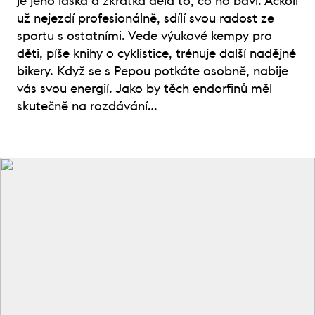
je jeho láska a zkrátka dělá to, co ho baví. Ačkoli
už nejezdí profesionálně, sdílí svou radost ze
sportu s ostatními. Vede výukové kempy pro
děti, píše knihy o cyklistice, trénuje další nadějné
bikery. Když se s Pepou potkáte osobně, nabije
vás svou energií. Jako by těch endorfinů měl
skutečně na rozdávání…