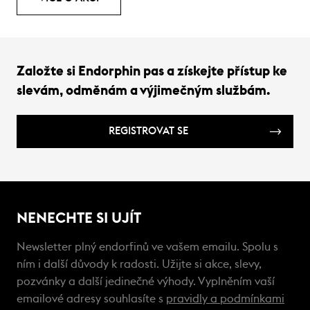
Založte si Endorphin pas a získejte přístup ke
slevám, odměnám a výjimečným službám.
REGISTROVAT SE
NENECHTE SI UJÍT
Newsletter plný endorfinů ve vašem emailu. Spolu s
ním i další důvody k radosti. Užijte si akce, slevy,
pozvánky a další jedinečné výhody. Vyplněním vaší
emailové adresy souhlasíte s
pravidly a podmínkami