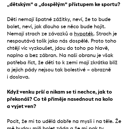
„dětským“ a „dospělým“ přístupem ke sportu?
Děti nemají špatné zážitky, neví, že to bude
bolet, neví, jak dlouho se něco bude hojit.
Nemají strach ze závazků a
hypoték
. Strach je
nespoutává tolik jako nás dospělé. Proto toho
chtějí víc vyzkoušet, jdou do toho po hlavě,
naplno a bez zábran. Na naši obranu je však
potřeba říct, že děti to k zemi mají zkrátka blíž
a jejich pády nejsou tak bolestivé – obrazně
i doslova.
Když venku prší a nikam se ti nechce, jak to
překonáš? Co tě přiměje nasednout na kolo
a vyjet ven?
Pocit, že mi to udělá dobře na mysli i na těle. Že
mě budou míň bolet záda a že mi pak ty