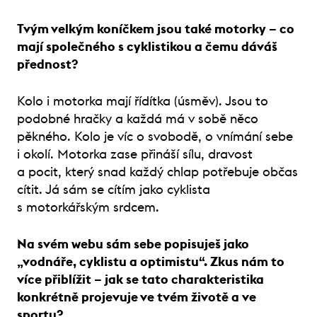
Tvým velkým koníčkem jsou také motorky – co
mají společného s cyklistikou a čemu dáváš
přednost?
Kolo i motorka mají řídítka (úsměv). Jsou to
podobné hračky a každá má v sobě něco
pěkného. Kolo je víc o svobodě, o vnímání sebe
i okolí. Motorka zase přináší sílu, dravost
a pocit, který snad každý chlap potřebuje občas
cítit. Já sám se cítím jako cyklista
s motorkářským srdcem.
Na svém webu sám sebe popisuješ jako
„vodnáře, cyklistu a optimistu“. Zkus nám to
více přiblížit – jak se tato charakteristika
konkrétně projevuje ve tvém životě a ve
sportu?