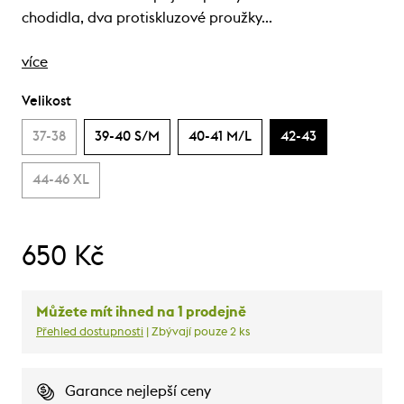
chodidla, dva protiskluzové proužky…
více
Velikost
37-38
39-40 S/M
40-41 M/L
42-43
44-46 XL
650 Kč
Můžete mít ihned na 1 prodejně
Přehled dostupnosti
| Zbývají pouze 2 ks
Garance nejlepší ceny