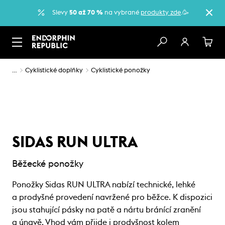
Slevy
50 až 70 %
na vybrané
produkty zde
.🥳
…
Cyklistické doplňky
Cyklistické ponožky
SIDAS RUN ULTRA
Běžecké ponožky
Ponožky Sidas RUN ULTRA nabízí technické, lehké
a prodyšné provedení navržené pro běžce. K dispozici
jsou stahující pásky na patě a nártu bránící zranění
a únavě. Vhod vám přijde i prodyšnost kolem