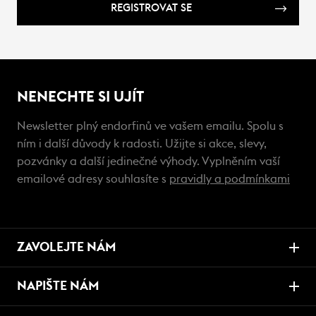
REGISTROVAT SE
NENECHTE SI UJÍT
Newsletter plný endorfinů ve vašem emailu. Spolu s
ním i další důvody k radosti. Užijte si akce, slevy,
pozvánky a další jedinečné výhody. Vyplněním vaší
emailové adresy souhlasíte s
pravidly a podmínkami
ZAVOLEJTE NÁM
NAPIŠTE NÁM