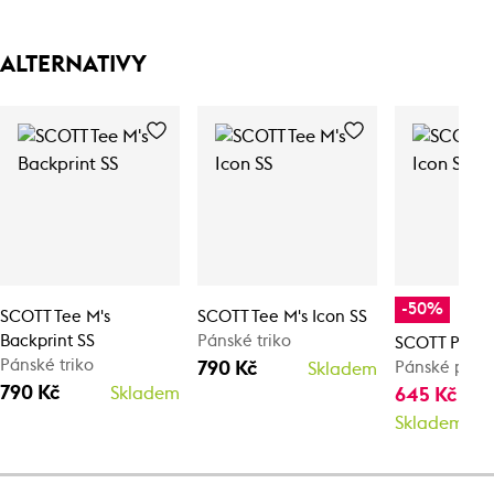
ALTERNATIVY
-50%
SCOTT Tee M's
SCOTT Tee M's Icon SS
Backprint SS
Pánské triko
SCOTT Polo M
Pánské triko
790 Kč
Pánské polo 
Skladem
790 Kč
Skladem
645 Kč
1 2
Skladem