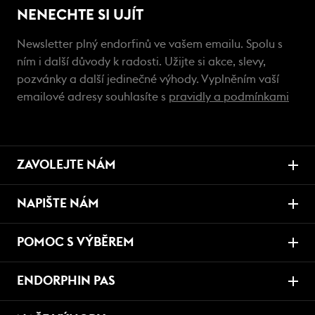
NENECHTE SI UJÍT
Newsletter plný endorfinů ve vašem emailu. Spolu s
ním i další důvody k radosti. Užijte si akce, slevy,
pozvánky a další jedinečné výhody. Vyplněním vaší
emailové adresy souhlasíte s
pravidly a podmínkami
ZAVOLEJTE NÁM
NAPIŠTE NÁM
POMOC S VÝBĚREM
ENDORPHIN PAS