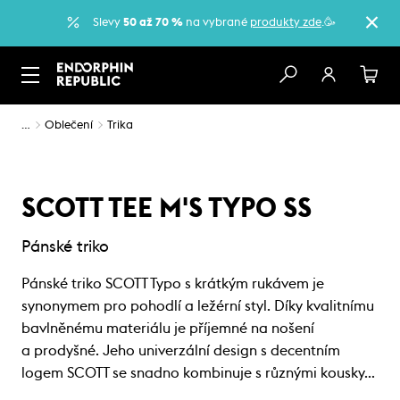
Slevy
50 až 70 %
na vybrané
produkty zde
.🥳
…
Oblečení
Trika
SCOTT TEE M'S TYPO SS
Pánské triko
Pánské triko SCOTT Typo s krátkým rukávem je
synonymem pro pohodlí a ležérní styl. Díky kvalitnímu
bavlněnému materiálu je příjemné na nošení
a prodyšné. Jeho univerzální design s decentním
logem SCOTT se snadno kombinuje s různými kousky…