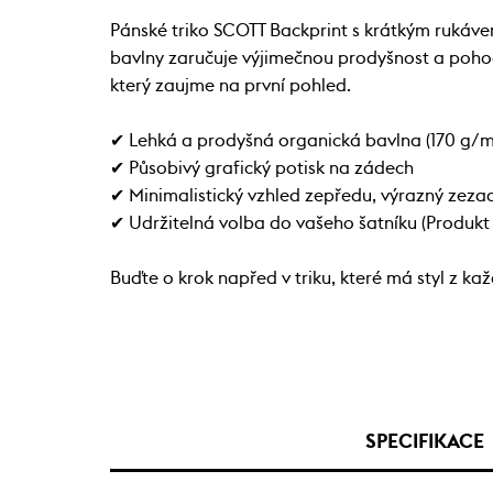
Pánské triko SCOTT Backprint s krátkým rukávem
bavlny zaručuje výjimečnou prodyšnost a pohodlí
který zaujme na první pohled.
✔ Lehká a prodyšná organická bavlna (170 g/m
✔ Působivý grafický potisk na zádech
✔ Minimalistický vzhled zepředu, výrazný zeza
✔ Udržitelná volba do vašeho šatníku (Produkt
Buďte o krok napřed v triku, které má styl z ka
SPECIFIKACE