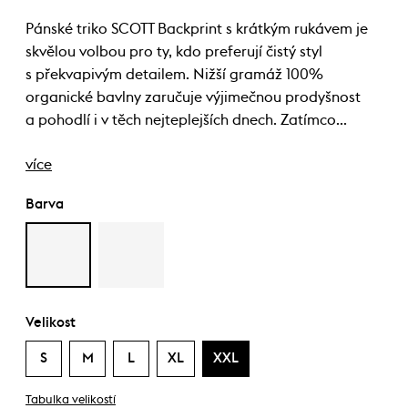
Pánské triko SCOTT Backprint s krátkým rukávem je
skvělou volbou pro ty, kdo preferují čistý styl
s překvapivým detailem. Nižší gramáž 100%
organické bavlny zaručuje výjimečnou prodyšnost
a pohodlí i v těch nejteplejších dnech. Zatímco…
více
Barva
Velikost
S
M
L
XL
XXL
Tabulka velikostí