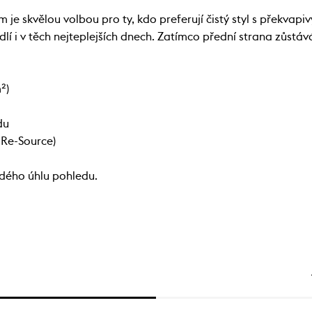
 je skvělou volbou pro ty, kdo preferují čistý styl s překva
 i v těch nejteplejších dnech. Zatímco přední strana zůstává
²)
du
 Re-Source)
ždého úhlu pohledu.