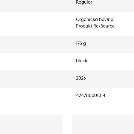
Regular
Organická bavlna,
Produkt Re-Source
175 g
black
2026
4247110001014