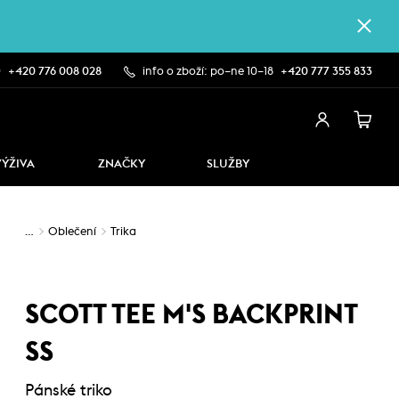
0
+420 776 008 028
info o zboží: po–ne 10–18
+420 777 355 833
VÝŽIVA
ZNAČKY
SLUŽBY
…
Oblečení
Trika
SCOTT TEE M'S BACKPRINT
SS
Pánské triko