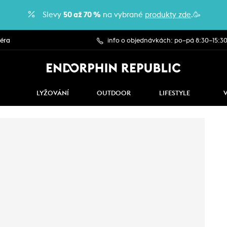
Slevy
50 až 70 %
na vybrané
produkty zde
.🥳
iéra
info o objednávkách: po–pá 8:30–15:3
LYŽOVÁNÍ
OUTDOOR
LIFESTYLE