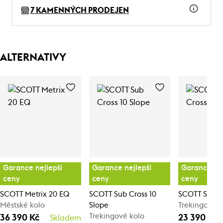
7 KAMENNÝCH PRODEJEN
ALTERNATIVY
Garance nejlepší
Garance nejlepší
Garance nej
ceny
ceny
ceny
SCOTT Metrix 20 EQ
SCOTT Sub Cross 10
SCOTT Sub C
Městské kolo
Slope
Trekingové k
Trekingové kolo
36 390 Kč
23 390 Kč
Skladem