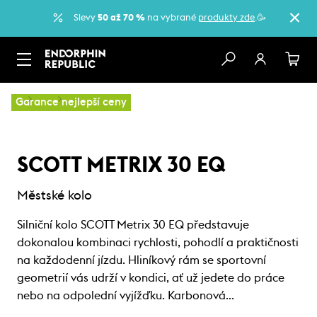
Slevy
50 až 70 %
na vybrané
produkty zde
.🥳
…
Kola
Městská kola
Garance nejlepší ceny
SCOTT METRIX 30 EQ
Městské kolo
Silniční kolo SCOTT Metrix 30 EQ představuje
dokonalou kombinaci rychlosti, pohodlí a praktičnosti
na každodenní jízdu. Hliníkový rám se sportovní
geometrií vás udrží v kondici, ať už jedete do práce
nebo na odpolední vyjížďku. Karbonová…