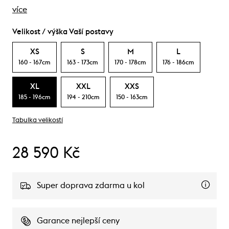
více
Velikost / výška Vaší postavy
XS
S
M
L
160 - 167cm
163 - 173cm
170 - 178cm
176 - 186cm
XL
XXL
XXS
185 - 196cm
194 - 210cm
150 - 163cm
Tabulka velikostí
28 590 Kč
Super doprava zdarma u kol
Garance nejlepší ceny