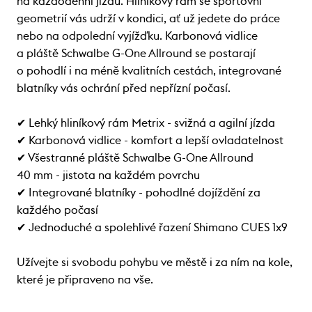
na každodenní jízdu. Hliníkový rám se sportovní
geometrií vás udrží v kondici, ať už jedete do práce
nebo na odpolední vyjížďku. Karbonová vidlice
a pláště Schwalbe G-One Allround se postarají
o pohodlí i na méně kvalitních cestách, integrované
blatníky vás ochrání před nepřízní počasí.
✔ Lehký hliníkový rám Metrix - svižná a agilní jízda
✔ Karbonová vidlice - komfort a lepší ovladatelnost
✔ Všestranné pláště Schwalbe G-One Allround
40 mm - jistota na každém povrchu
✔ Integrované blatníky - pohodlné dojíždění za
každého počasí
✔ Jednoduché a spolehlivé řazení Shimano CUES 1x9
Užívejte si svobodu pohybu ve městě i za ním na kole,
které je připraveno na vše.