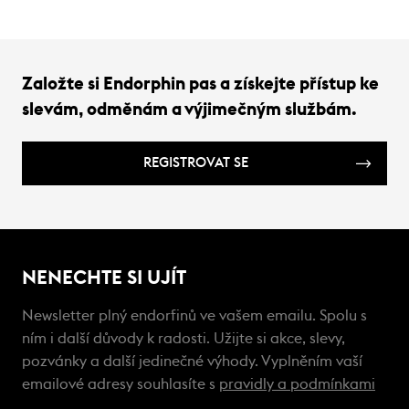
Založte si Endorphin pas a získejte přístup ke
slevám, odměnám a výjimečným službám.
REGISTROVAT SE
NENECHTE SI UJÍT
Newsletter plný endorfinů ve vašem emailu. Spolu s
ním i další důvody k radosti. Užijte si akce, slevy,
pozvánky a další jedinečné výhody. Vyplněním vaší
emailové adresy souhlasíte s
pravidly a podmínkami