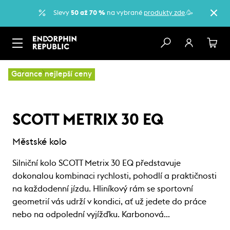
Slevy
50 až 70 %
na vybrané
produkty zde
.🥳
…
Kola
Městská kola
Garance nejlepší ceny
SCOTT METRIX 30 EQ
Městské kolo
Silniční kolo SCOTT Metrix 30 EQ představuje
dokonalou kombinaci rychlosti, pohodlí a praktičnosti
na každodenní jízdu. Hliníkový rám se sportovní
geometrií vás udrží v kondici, ať už jedete do práce
nebo na odpolední vyjížďku. Karbonová…