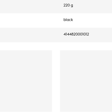
220 g
black
4144820001012