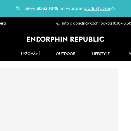
Slevy
50 až 70 %
na vybrané
produkty zde
.🥳
iéra
info o objednávkách: po–pá 8:30–15:3
LYŽOVÁNÍ
OUTDOOR
LIFESTYLE