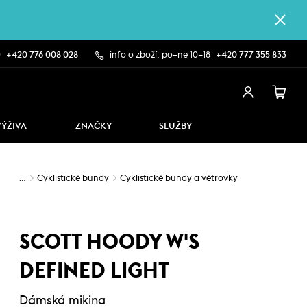
0
+420 776 008 028
info o zboží: po–ne 10–18
+420 777 355 833
VÝŽIVA
ZNAČKY
SLUŽBY
…
Cyklistické bundy
Cyklistické bundy a větrovky
SCOTT HOODY W'S
DEFINED LIGHT
Dámská mikina