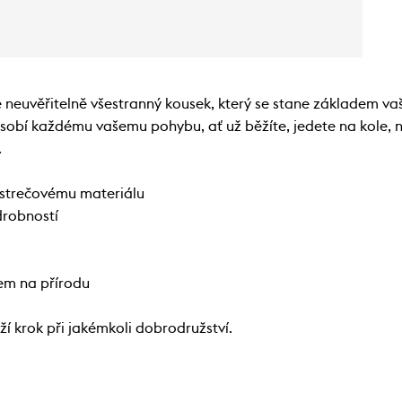
 neuvěřitelně všestranný kousek, který se stane základem va
ůsobí každému vašemu pohybu, ať už běžíte, jedete na kole, n
.
strečovému materiálu
drobností
em na přírodu
ží krok při jakémkoli dobrodružství.