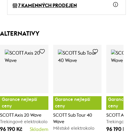
7 KAMENNÝCH PRODEJEN
ALTERNATIVY
Garance nejlepší
Garance nejlepší
Garance nej
ceny
ceny
ceny
SCOTT Axis 20 Wave
SCOTT Sub Tour 40
SCOTT Axis 
Trekingové elektrokolo
Wave
Trekingové e
Městské elektrokolo
96 190 Kč
96 190 Kč
Skladem