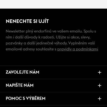
NENECHTE SI UJÍT
Newsletter plný endorfinů ve vašem emailu. Spolu s
ním i další důvody k radosti. Užijte si akce, slevy,
pozvánky a další jedinečné výhody. Vyplněním vaší
emailové adresy souhlasíte s
pravidly a podmínkami
ZAVOLEJTE NÁM
NAPIŠTE NÁM
POMOC S VÝBĚREM