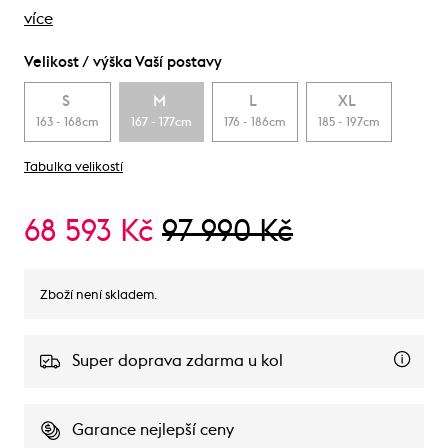
více
Velikost / výška Vaší postavy
S
M
L
XL
163 - 168cm
167 - 177cm
176 - 186cm
185 - 197cm
Tabulka velikostí
68 593 Kč
97 990 Kč
Zboží není skladem.
Super doprava zdarma u kol
Garance nejlepší ceny