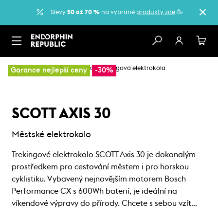
Slevy
50 až 70 %
na vybrané
produkty zde
.🥳
…
Elektrokola
Městská a trekkingová elektrokola
Garance nejlepší ceny
-30%
SCOTT AXIS 30
Městské elektrokolo
Trekingové elektrokolo SCOTT Axis 30 je dokonalým
prostředkem pro cestování městem i pro horskou
cyklistiku. Vybavený nejnovějším motorem Bosch
Performance CX s 600Wh baterií, je ideální na
víkendové výpravy do přírody. Chcete s sebou vzít…