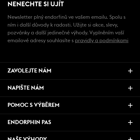
NENECHTE SI UJÍT
Newsletter plný endorfinů ve vašem emailu. Spolu s
ním i další důvody k radosti. Užijte si akce, slevy,
pozvánky a další jedinečné výhody. Vyplněním vaší
emailové adresy souhlasíte s
pravidly a podmínkami
ZAVOLEJTE NÁM
NAPIŠTE NÁM
POMOC S VÝBĚREM
ENDORPHIN PAS
NAŠE VÝHODY