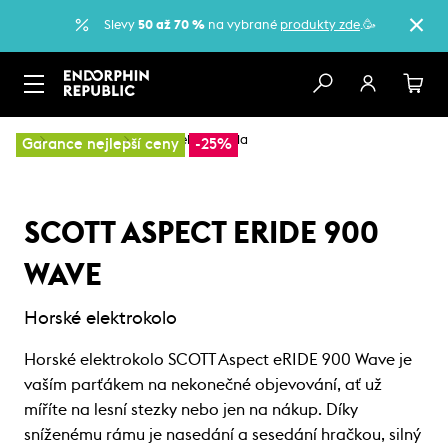
Slevy
50 až 70 %
na vybrané
produkty zde
.🥳
…
Elektrokola
Horská elektrokola
Garance nejlepší ceny
-25%
SCOTT ASPECT ERIDE 900
WAVE
Horské elektrokolo
Horské elektrokolo SCOTT Aspect eRIDE 900 Wave je
vaším parťákem na nekonečné objevování, ať už
míříte na lesní stezky nebo jen na nákup. Díky
sníženému rámu je nasedání a sesedání hračkou, silný