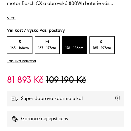
motor Bosch CX a obrovská 800Wh baterie vás…
více
Velikost / výška Vaší postavy
S
M
L
XL
163 - 168cm
167 - 177cm
176 - 186cm
185 - 197cm
Tabulka velikostí
81 893 Kč
109 190 Kč
Super doprava zdarma u kol
Garance nejlepší ceny