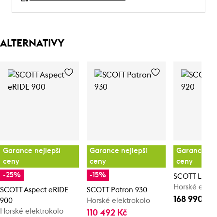
ALTERNATIVY
Garance nejlepší
Garance nejlepší
Garance nej
ceny
ceny
ceny
-25%
-15%
SCOTT Lume
Horské elekt
SCOTT Aspect eRIDE
SCOTT Patron 930
168 990 Kč
900
Horské elektrokolo
Horské elektrokolo
110 492 Kč