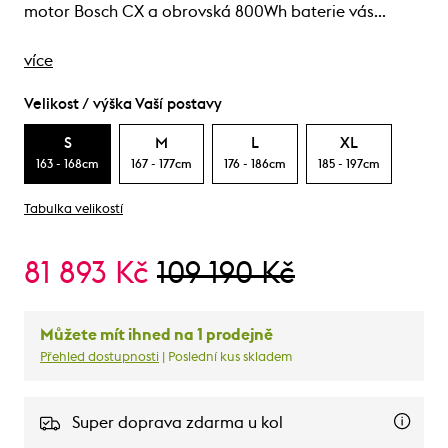
motor Bosch CX a obrovská 800Wh baterie vás…
více
Velikost / výška Vaší postavy
S
M
L
XL
163 - 168cm
167 - 177cm
176 - 186cm
185 - 197cm
Tabulka velikostí
81 893 Kč
109 190 Kč
Můžete mít ihned na 1 prodejně
Přehled dostupnosti
| Poslední kus skladem
Super doprava zdarma u kol