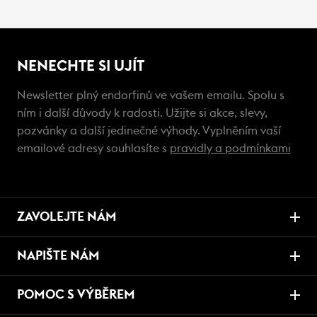
NENECHTE SI UJÍT
Newsletter plný endorfinů ve vašem emailu. Spolu s
ním i další důvody k radosti. Užijte si akce, slevy,
pozvánky a další jedinečné výhody. Vyplněním vaší
emailové adresy souhlasíte s
pravidly a podmínkami
ZAVOLEJTE NÁM
NAPIŠTE NÁM
POMOC S VÝBĚREM