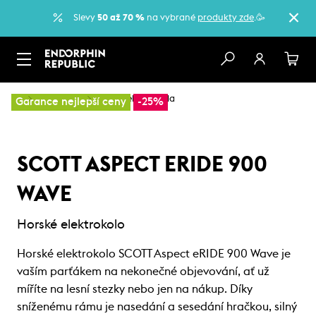
Slevy
50 až 70 %
na vybrané
produkty zde
.🥳
…
Elektrokola
Horská elektrokola
Garance nejlepší ceny
-25%
SCOTT ASPECT ERIDE 900
WAVE
Horské elektrokolo
Horské elektrokolo SCOTT Aspect eRIDE 900 Wave je
vaším parťákem na nekonečné objevování, ať už
míříte na lesní stezky nebo jen na nákup. Díky
sníženému rámu je nasedání a sesedání hračkou, silný