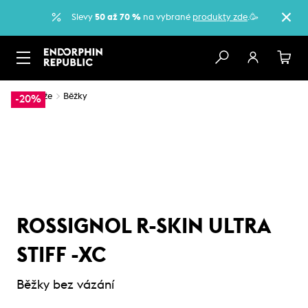
Slevy
50 až 70 %
na vybrané
produkty zde
.🥳
…
Lyže
Běžky
-20%
ROSSIGNOL R-SKIN ULTRA
STIFF -XC
Běžky bez vázání