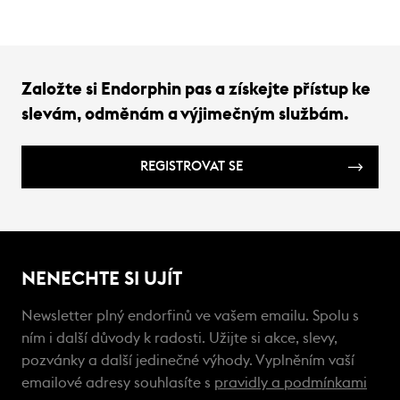
Založte si Endorphin pas a získejte přístup ke
slevám, odměnám a výjimečným službám.
REGISTROVAT SE
NENECHTE SI UJÍT
Newsletter plný endorfinů ve vašem emailu. Spolu s
ním i další důvody k radosti. Užijte si akce, slevy,
pozvánky a další jedinečné výhody. Vyplněním vaší
emailové adresy souhlasíte s
pravidly a podmínkami