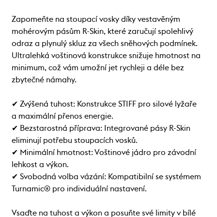
Zapomeňte na stoupací vosky díky vestavěným
mohérovým pásům R-Skin, které zaručují spolehlivý
odraz a plynulý skluz za všech sněhových podmínek.
Ultralehká voštinová konstrukce snižuje hmotnost na
minimum, což vám umožní jet rychleji a déle bez
zbytečné námahy.
✔ Zvýšená tuhost: Konstrukce STIFF pro silové lyžaře
a maximální přenos energie.
✔ Bezstarostná příprava: Integrované pásy R-Skin
eliminují potřebu stoupacích vosků.
✔ Minimální hmotnost: Voštinové jádro pro závodní
lehkost a výkon.
✔ Svobodná volba vázání: Kompatibilní se systémem
Turnamic® pro individuální nastavení.
Vsaďte na tuhost a výkon a posuňte své limity v bílé