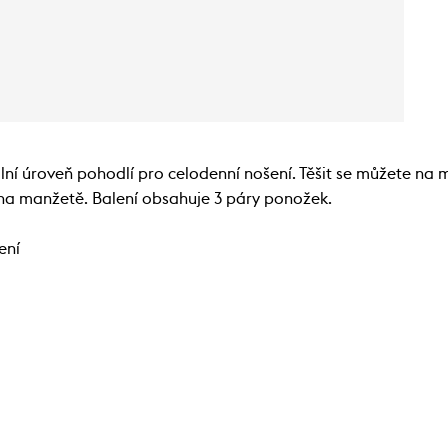
í úroveň pohodlí pro celodenní nošení. Těšit se můžete na m
i na manžetě. Balení obsahuje 3 páry ponožek.
ení