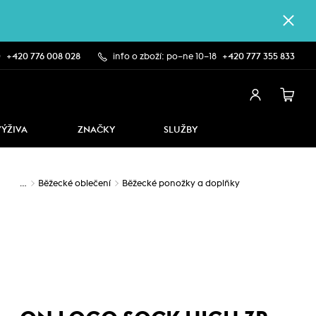
0
+420 776 008 028
info o zboží: po–ne 10–18
+420 777 355 833
VÝŽIVA
ZNAČKY
SLUŽBY
…
Běžecké oblečení
Běžecké ponožky a doplňky