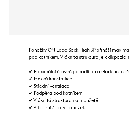
Ponožky ON Logo Sock High 3P přináší maximáln
pod kotníkem. Vláknitá struktura je k dispozic
✔ Maximální úroveň pohodlí pro celodenní noš
✔ Měkká konstrukce
✔ Střední ventilace
✔ Podpěra pod kotníkem
✔ Vláknitá struktura na manžetě
✔ V balení 3 páry ponožek