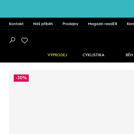
Kontakt
Náš příběh
Prodejny
Magazín readER
Kar
VÝPRODEJ
CYKLISTIKA
BĚH
-30%