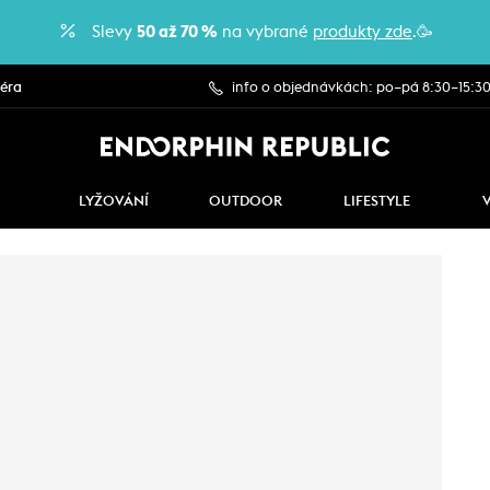
Slevy
50 až 70 %
na vybrané
produkty zde
.🥳
iéra
info o objednávkách: po–pá 8:30–15:3
LYŽOVÁNÍ
OUTDOOR
LIFESTYLE