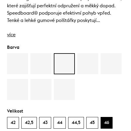
které zajišťují perfektní odpružení a měkký dopad.
Speedboard® podporuje efektivní pohyb vpřed.
Tenké a lehké gumové polštářky poskytují…
více
Barva
Velikost
42
42,5
43
44
44,5
45
46