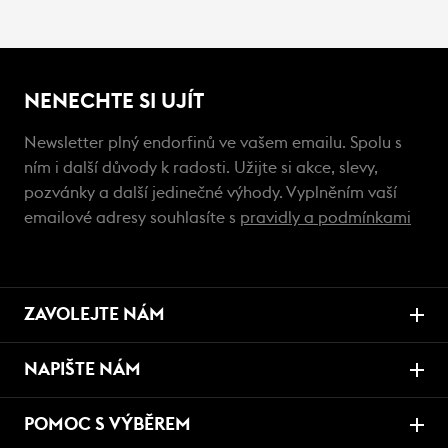
NENECHTE SI UJÍT
Newsletter plný endorfinů ve vašem emailu. Spolu s
ním i další důvody k radosti. Užijte si akce, slevy,
pozvánky a další jedinečné výhody. Vyplněním vaší
emailové adresy souhlasíte s
pravidly a podmínkami
ZAVOLEJTE NÁM
NAPIŠTE NÁM
POMOC S VÝBĚREM