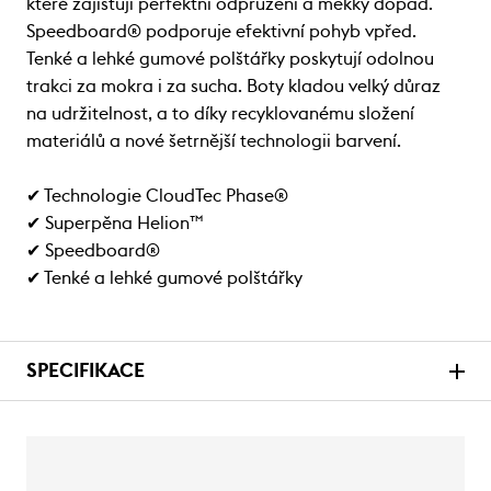
které zajišťují perfektní odpružení a měkký dopad.
Speedboard® podporuje efektivní pohyb vpřed.
Tenké a lehké gumové polštářky poskytují odolnou
trakci za mokra i za sucha. Boty kladou velký důraz
na udržitelnost, a to díky recyklovanému složení
materiálů a nové šetrnější technologii barvení.
✔ Technologie CloudTec Phase®
✔ Superpěna Helion™
✔ Speedboard®
✔ Tenké a lehké gumové polštářky
SPECIFIKACE