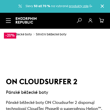
Slevy
50 až 70 %
na vybrané
produkty zde
.🥳
…
Běžecké boty
Silniční běžecké boty
-20%
ON CLOUDSURFER 2
Pánské běžecké boty
Pánské běžecké boty ON Cloudsurfer 2 disponují
technologií CloudTec Phase® a superpěnou Helion™,