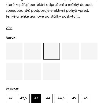
které zajišťují perfektní odpružení a měkký dopad.
Speedboard® podporuje efektivní pohyb vpřed.
Tenké a lehké gumové polštářky poskytují…
více
Barva
Velikost
42
42,5
43
44
44,5
45
46