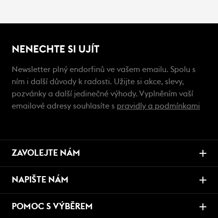
NENECHTE SI UJÍT
Newsletter plný endorfinů ve vašem emailu. Spolu s
ním i další důvody k radosti. Užijte si akce, slevy,
pozvánky a další jedinečné výhody. Vyplněním vaší
emailové adresy souhlasíte s
pravidly a podmínkami
ZAVOLEJTE NÁM
NAPIŠTE NÁM
POMOC S VÝBĚREM