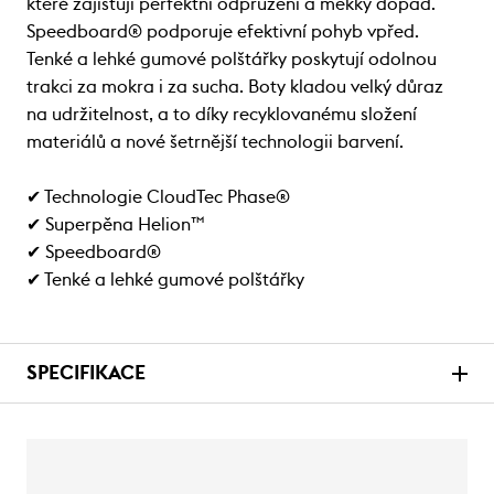
které zajišťují perfektní odpružení a měkký dopad.
Speedboard® podporuje efektivní pohyb vpřed.
Tenké a lehké gumové polštářky poskytují odolnou
trakci za mokra i za sucha. Boty kladou velký důraz
na udržitelnost, a to díky recyklovanému složení
materiálů a nové šetrnější technologii barvení.
✔ Technologie CloudTec Phase®
✔ Superpěna Helion™
✔ Speedboard®
✔ Tenké a lehké gumové polštářky
SPECIFIKACE