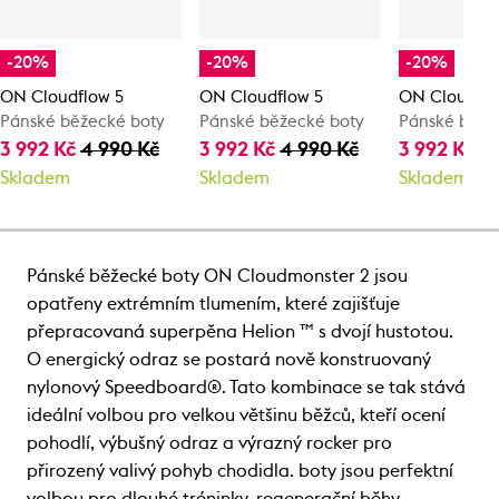
-20%
-20%
-20%
ON Cloudflow 5
ON Cloudflow 5
ON Cloudsur
Pánské běžecké boty
Pánské běžecké boty
Pánské běže
3 992 Kč
4 990 Kč
3 992 Kč
4 990 Kč
3 992 Kč
4
Skladem
Skladem
Skladem
Pánské běžecké boty ON Cloudmonster 2 jsou
opatřeny extrémním tlumením, které zajišťuje
přepracovaná superpěna Helion ™ s dvojí hustotou.
O energický odraz se postará nově konstruovaný
nylonový Speedboard®. Tato kombinace se tak stává
ideální volbou pro velkou většinu běžců, kteří ocení
pohodlí, výbušný odraz a výrazný rocker pro
přirozený valivý pohyb chodidla. boty jsou perfektní