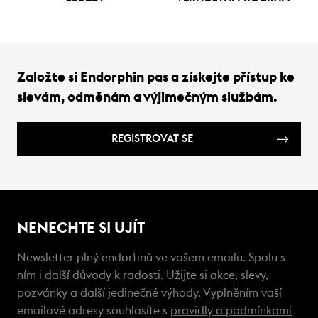
Založte si Endorphin pas a získejte přístup ke
slevám, odměnám a výjimečným službám.
REGISTROVAT SE
NENECHTE SI UJÍT
Newsletter plný endorfinů ve vašem emailu. Spolu s
ním i další důvody k radosti. Užijte si akce, slevy,
pozvánky a další jedinečné výhody. Vyplněním vaší
emailové adresy souhlasíte s
pravidly a podmínkami