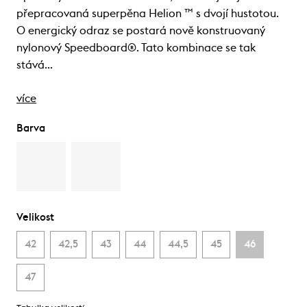
přepracovaná superpěna Helion ™ s dvojí hustotou.
O energický odraz se postará nově konstruovaný
nylonový Speedboard®. Tato kombinace se tak
stává…
více
Barva
Velikost
42
42,5
43
44
44,5
45
46
47