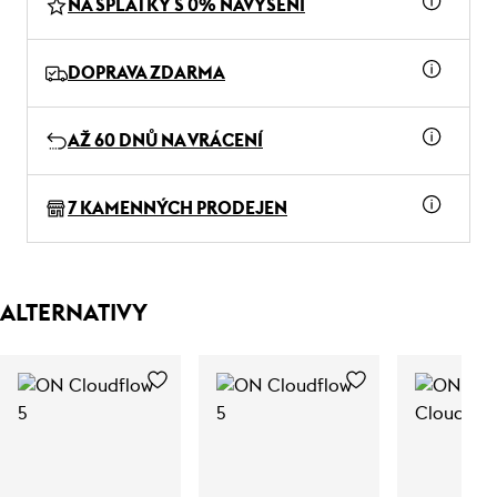
NA SPLÁTKY S 0% NAVÝŠENÍ
DOPRAVA ZDARMA
AŽ 60 DNŮ NA VRÁCENÍ
7 KAMENNÝCH PRODEJEN
ALTERNATIVY