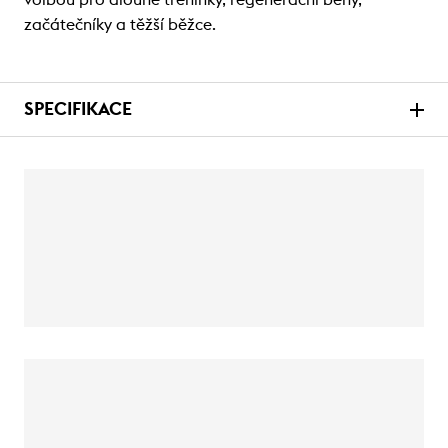
volbou pro dlouhé tréninky, regenerační běhy,
začátečníky a těžší běžce.
SPECIFIKACE