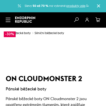
Slevy
50 až 70 %
na vybrané
produkty zde
.🥳
…
Běžecké boty
Silniční běžecké boty
-30%
ON CLOUDMONSTER 2
Pánské běžecké boty
Pánské běžecké boty ON Cloudmonster 2 jsou
opatřeny extrémním tlumením, které zajišťuje