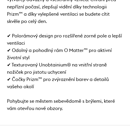
nepřízní počasí, zlepšují vidění díky technologii
Prizm™ a díky vylepšené ventilaci se budete cítit
skvěle po celý den.
✔ Polorámový design pro rozšířené zorné pole a lepší
ventilaci
✔ Odolný a pohodlný rám O Matter™ pro aktivní
životní styl
✔ Texturovaný Unobtainium® na vnitřní straně
nožiček pro jistotu uchycení
✔ Čočky Prizm™ pro zvýraznění barev a detailů
vašeho okolí
Pohybujte se městem sebevědomě s brýlemi, které
vám otevřou nové obzory.