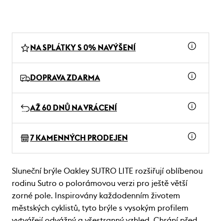
NA SPLÁTKY S 0% NAVÝŠENÍ
DOPRAVA ZDARMA
AŽ 60 DNŮ NA VRÁCENÍ
7 KAMENNÝCH PRODEJEN
Sluneční brýle Oakley SUTRO LITE rozšiřují oblíbenou
rodinu Sutro o polorámovou verzi pro ještě větší
zorné pole. Inspirovány každodenním životem
městských cyklistů, tyto brýle s vysokým profilem
vytvářejí odvážný a všestranný vzhled. Chrání před