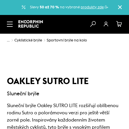
Slevy
50 až 70 %
na vybrané
produkty zde
.🥳
…
Cyklistické brýle
Sportovní brýle na kolo
OAKLEY SUTRO LITE
Sluneční brýle
Sluneční brýle Oakley SUTRO LITE rozšiřují oblíbenou
rodinu Sutro o polorámovou verzi pro ještě větší
zorné pole. Inspirovány každodenním životem
městských cyklistů, tyto brýle s vysokým profilem