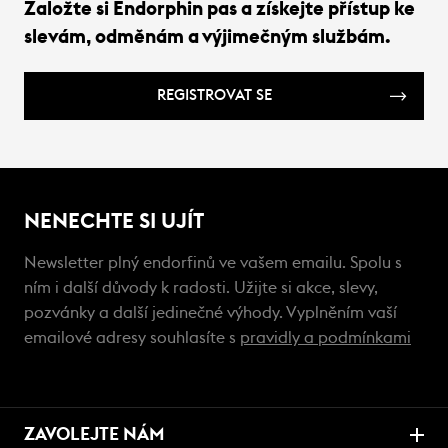
Založte si Endorphin pas a získejte přístup ke
slevám, odměnám a výjimečným službám.
REGISTROVAT SE
NENECHTE SI UJÍT
Newsletter plný endorfinů ve vašem emailu. Spolu s
ním i další důvody k radosti. Užijte si akce, slevy,
pozvánky a další jedinečné výhody. Vyplněním vaší
emailové adresy souhlasíte s
pravidly a podmínkami
ZAVOLEJTE NÁM