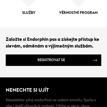
SLUŽBY
VĚRNOSTNÍ PROGRAM
Založte si Endorphin pas a získejte přístup ke
slevám, odměnám a výjimečným službám.
REGISTROVAT SE
NENECHTE SI UJÍT
Newsletter plný endorfinů ve vašem emailu. Spolu s
ním i další důvody k radosti. Užijte si akce, slevy,