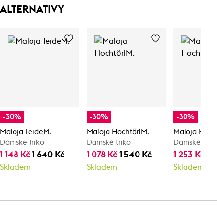
ALTERNATIVY
-30%
-30%
-30%
Maloja TeideM.
Maloja HochtörlM.
Maloja Hoch
Dámské triko
Dámské triko
Dámské tílk
1 148 Kč
1 640 Kč
1 078 Kč
1 540 Kč
1 253 Kč
1 
Skladem
Skladem
Skladem