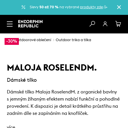
Slevy
50 až 70 %
na vybrané
produkty zde
.🥳
…
Outdoorové oblečení
Outdoor trika a tílka
-30%
MALOJA ROSELENDM.
Dámské tílko
Dámské tílko Maloja RoselendM. z organické bavlny
s jemným žíhaným efektem nabízí funkční a pohodlné
provedení. K dispozici je detail krátkého průstřihu na
zadním díle se zapínáním na knoflíček.
více