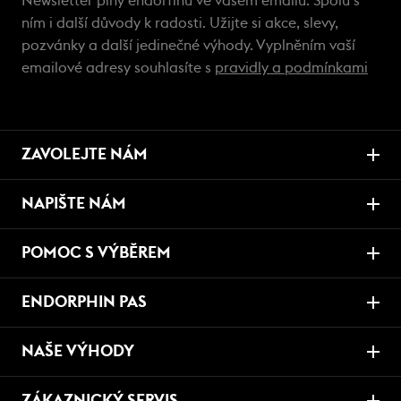
Newsletter plný endorfinů ve vašem emailu. Spolu s
ním i další důvody k radosti. Užijte si akce, slevy,
pozvánky a další jedinečné výhody. Vyplněním vaší
emailové adresy souhlasíte s
pravidly a podmínkami
ZAVOLEJTE NÁM
NAPIŠTE NÁM
POMOC S VÝBĚREM
ENDORPHIN PAS
NAŠE VÝHODY
ZÁKAZNICKÝ SERVIS