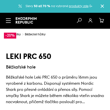
Slevy
50 až 70 %
na vybrané
produkty zde
.🥳
…
Hůlky
Běžecké hůlky
-20%
LEKI PRC 650
Běžkařské hole
Běžkařské hole Leki PRC 650 o průměru 16mm jsou
vyrobené z karbonu. Disponují systémem Nordic
Shark pro přesné ovládání a přenos síly. Pomocí
smyčky Shark je můžete během několika vteřin snadno
nacvaknout, přičemž tlačítko poslouží pro…