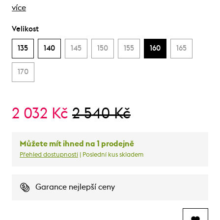
více
Velikost
135
140
145
150
155
160
165
170
2 032 Kč
2 540 Kč
Můžete mít ihned na 1 prodejně
Přehled dostupnosti
| Poslední kus skladem
Garance nejlepší ceny