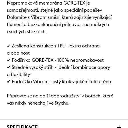
Nepromokavá membrána GORE-TEX je
samozřejmostí, stejně jako speciální podešev
Dolomite s Vibram směsí, která zajišťuje vynikající
tlumení a bezkonkurenční přilnavost na mokrých
i suchých stezkách.
✔ Zesílená konstrukce s TPU - extra ochrana
a odolnost
✔ Podšívka GORE-TEX - 100% nepromokavost
✔ Středně vysoký střih - ideální kombinace opory
a flexibility
✔ Podrážka Vibram - jistý krok v jakémkoli terénu
Připravte se na další dobrodružství v botách, které
vás nikdy nenechají ve štychu.
SPECIFIKACE