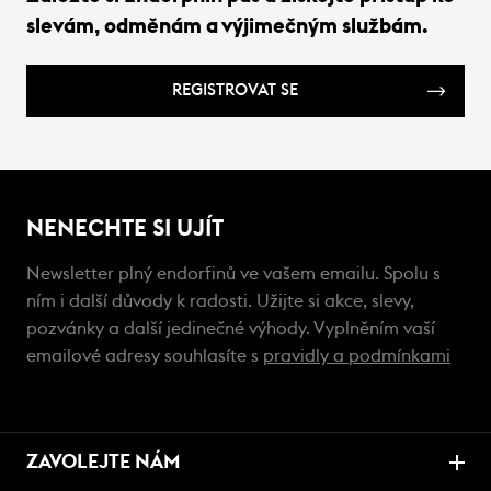
slevám, odměnám a výjimečným službám.
REGISTROVAT SE
NENECHTE SI UJÍT
Newsletter plný endorfinů ve vašem emailu. Spolu s
ním i další důvody k radosti. Užijte si akce, slevy,
pozvánky a další jedinečné výhody. Vyplněním vaší
emailové adresy souhlasíte s
pravidly a podmínkami
ZAVOLEJTE NÁM