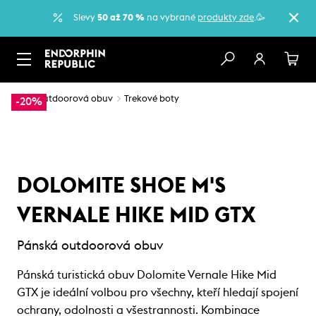
Slevy
50 až 70 %
na vybrané
produkty zde
.🥳
…
Outdoorová obuv
Trekové boty
-20%
DOLOMITE SHOE M'S
VERNALE HIKE MID GTX
Pánská outdoorová obuv
Pánská turistická obuv Dolomite Vernale Hike Mid
GTX je ideální volbou pro všechny, kteří hledají spojení
ochrany, odolnosti a všestrannosti. Kombinace