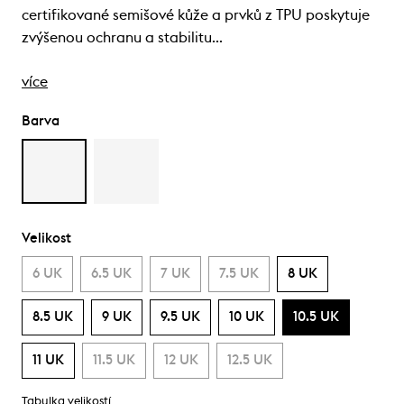
certifikované semišové kůže a prvků z TPU poskytuje
zvýšenou ochranu a stabilitu…
více
Barva
Velikost
6 UK
6.5 UK
7 UK
7.5 UK
8 UK
8.5 UK
9 UK
9.5 UK
10 UK
10.5 UK
11 UK
11.5 UK
12 UK
12.5 UK
Tabulka velikostí