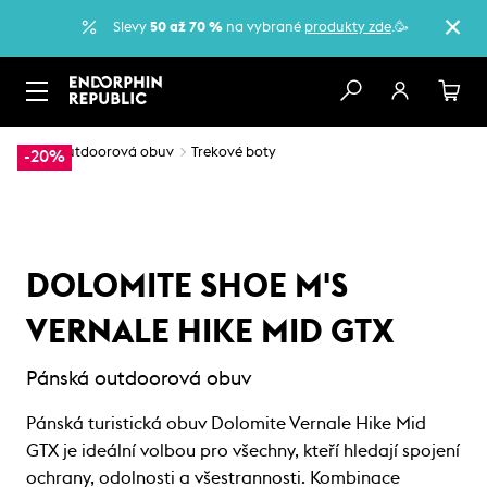
Slevy
50 až 70 %
na vybrané
produkty zde
.🥳
…
Outdoorová obuv
Trekové boty
-20%
DOLOMITE SHOE M'S
VERNALE HIKE MID GTX
Pánská outdoorová obuv
Pánská turistická obuv Dolomite Vernale Hike Mid
GTX je ideální volbou pro všechny, kteří hledají spojení
ochrany, odolnosti a všestrannosti. Kombinace