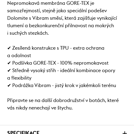
Nepromokavá membrána GORE-TEX je
samozřejmostí, stejně jako speciální podešev
Dolomite s Vibram směsí, která zajišťuje vynikající
tlumení a bezkonkurenční přilnavost na mokrých
i suchých stezkách.
✔ Zesílená konstrukce s TPU - extra ochrana
a odolnost
✔ Podšívka GORE-TEX - 100% nepromokavost
✔ Středně vysoký střih - ideální kombinace opory
a flexibility
✔ Podrážka Vibram - jistý krok v jakémkoli terénu
Připravte se na další dobrodružství v botách, které
vás nikdy nenechají ve štychu.
SPECIFIKACE