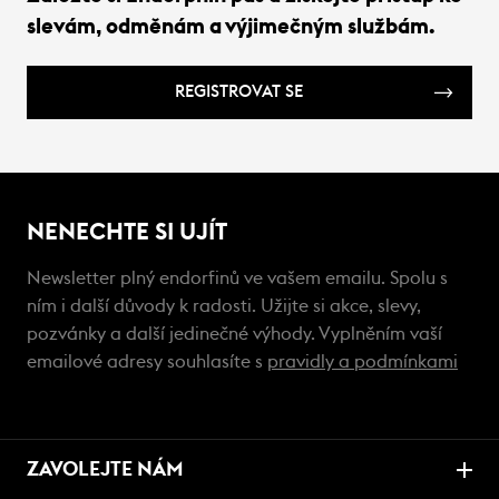
slevám, odměnám a výjimečným službám.
REGISTROVAT SE
NENECHTE SI UJÍT
Newsletter plný endorfinů ve vašem emailu. Spolu s
ním i další důvody k radosti. Užijte si akce, slevy,
pozvánky a další jedinečné výhody. Vyplněním vaší
emailové adresy souhlasíte s
pravidly a podmínkami
ZAVOLEJTE NÁM