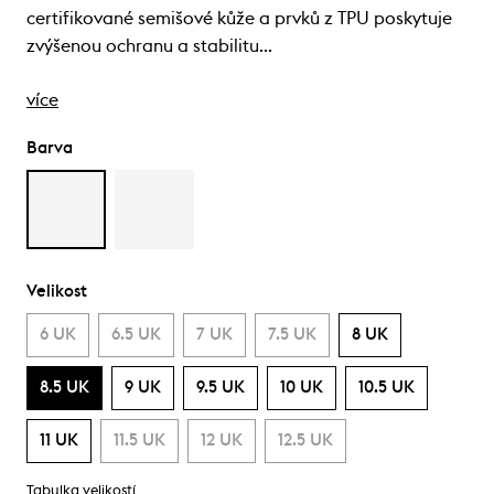
certifikované semišové kůže a prvků z TPU poskytuje
zvýšenou ochranu a stabilitu…
více
Barva
Velikost
6 UK
6.5 UK
7 UK
7.5 UK
8 UK
8.5 UK
9 UK
9.5 UK
10 UK
10.5 UK
11 UK
11.5 UK
12 UK
12.5 UK
Tabulka velikostí