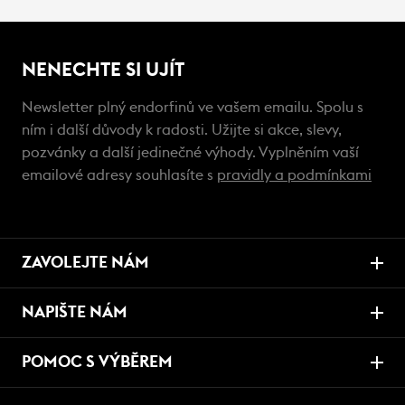
NENECHTE SI UJÍT
Newsletter plný endorfinů ve vašem emailu. Spolu s
ním i další důvody k radosti. Užijte si akce, slevy,
pozvánky a další jedinečné výhody. Vyplněním vaší
emailové adresy souhlasíte s
pravidly a podmínkami
ZAVOLEJTE NÁM
NAPIŠTE NÁM
POMOC S VÝBĚREM