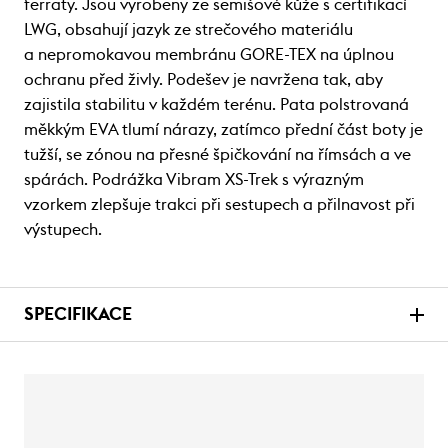
ferraty. Jsou vyrobeny ze semišové kůže s certifikací
LWG, obsahují jazyk ze strečového materiálu
a nepromokavou membránu GORE-TEX na úplnou
ochranu před živly. Podešev je navržena tak, aby
zajistila stabilitu v každém terénu. Pata polstrovaná
měkkým EVA tlumí nárazy, zatímco přední část boty je
tužší, se zónou na přesné špičkování na římsách a ve
spárách. Podrážka Vibram XS-Trek s výrazným
vzorkem zlepšuje trakci při sestupech a přilnavost při
výstupech.
SPECIFIKACE