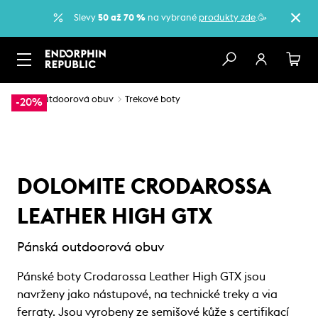
Slevy
50 až 70 %
na vybrané
produkty zde
.🥳
…
Outdoorová obuv
Trekové boty
-20%
DOLOMITE CRODAROSSA
LEATHER HIGH GTX
Pánská outdoorová obuv
Pánské boty Crodarossa Leather High GTX jsou
navrženy jako nástupové, na technické treky a via
ferraty. Jsou vyrobeny ze semišové kůže s certifikací