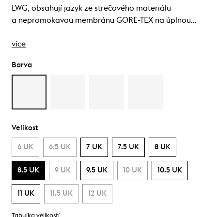
LWG, obsahují jazyk ze strečového materiálu
a nepromokavou membránu GORE-TEX na úplnou…
více
Barva
Velikost
6 UK
6.5 UK
7 UK
7.5 UK
8 UK
8.5 UK
9 UK
9.5 UK
10 UK
10.5 UK
11 UK
11.5 UK
12 UK
Tabulka velikostí