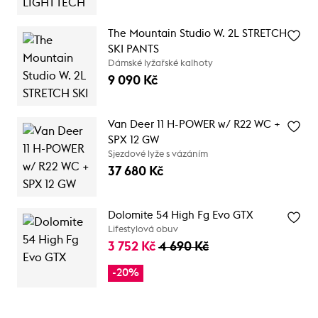
The Mountain Studio W. 2L STRETCH
SKI PANTS
Dámské lyžařské kalhoty
9 090 Kč
Van Deer 11 H-POWER w/ R22 WC +
SPX 12 GW
Sjezdové lyže s vázáním
37 680 Kč
Dolomite 54 High Fg Evo GTX
Lifestylová obuv
3 752 Kč
4 690 Kč
-20%