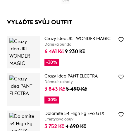
1
/
14
VYLAĎTE SVŮJ OUTFIT
Crazy Idea JKT WONDER MAGIC
Dámská bunda
6 461 Kč
9 230 Kč
-30%
Crazy Idea PANT ELECTRA
Dámské kalhoty
3 843 Kč
5 490 Kč
-30%
Dolomite 54 High Fg Evo GTX
Lifestylová obuv
3 752 Kč
4 690 Kč