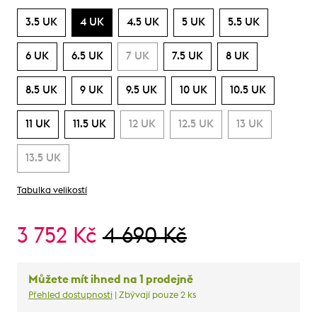
3.5 UK
4 UK
4.5 UK
5 UK
5.5 UK
6 UK
6.5 UK
7 UK
7.5 UK
8 UK
8.5 UK
9 UK
9.5 UK
10 UK
10.5 UK
11 UK
11.5 UK
12 UK
12.5 UK
13 UK
13.5 UK
Tabulka velikostí
3 752 Kč
4 690 Kč
Můžete mít ihned na 1 prodejně
Přehled dostupnosti
| Zbývají pouze 2 ks