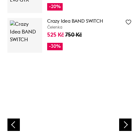
-20%
Crazy Idea BAND SWITCH
Čelenka
525 Kč
750 Kč
-30%