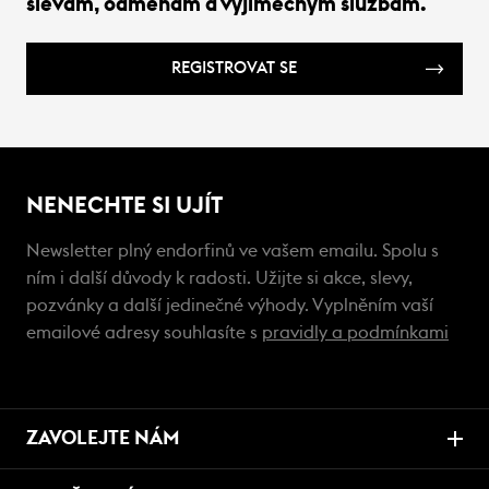
slevám, odměnám a výjimečným službám.
REGISTROVAT SE
NENECHTE SI UJÍT
Newsletter plný endorfinů ve vašem emailu. Spolu s
ním i další důvody k radosti. Užijte si akce, slevy,
pozvánky a další jedinečné výhody. Vyplněním vaší
emailové adresy souhlasíte s
pravidly a podmínkami
ZAVOLEJTE NÁM