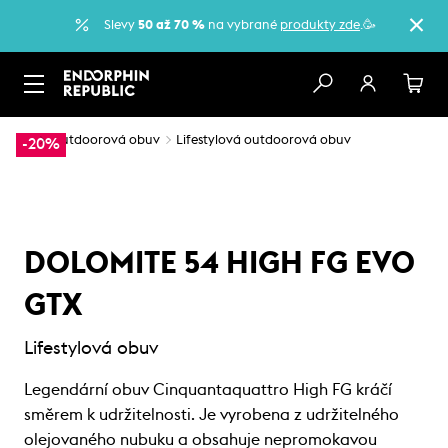
Slevy
50 až 70 %
na vybrané
produkty zde
.🥳
…
Outdoorová obuv
Lifestylová outdoorová obuv
-20%
DOLOMITE 54 HIGH FG EVO
GTX
Lifestylová obuv
Legendární obuv Cinquantaquattro High FG kráčí
směrem k udržitelnosti. Je vyrobena z udržitelného
olejovaného nubuku a obsahuje nepromokavou