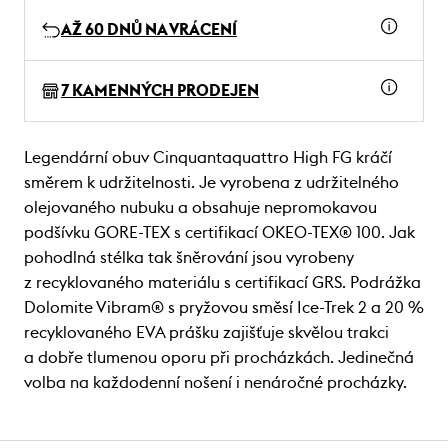
AŽ 60 DNŮ NA VRÁCENÍ
7 KAMENNÝCH PRODEJEN
Legendární obuv Cinquantaquattro High FG kráčí
směrem k udržitelnosti. Je vyrobena z udržitelného
olejovaného nubuku a obsahuje nepromokavou
podšívku GORE-TEX s certifikací OKEO-TEX® 100. Jak
pohodlná stélka tak šněrování jsou vyrobeny
z recyklovaného materiálu s certifikací GRS. Podrážka
Dolomite Vibram® s pryžovou směsí Ice-Trek 2 a 20 %
recyklovaného EVA prášku zajišťuje skvělou trakci
a dobře tlumenou oporu při procházkách. Jedinečná
volba na každodenní nošení i nenáročné procházky.