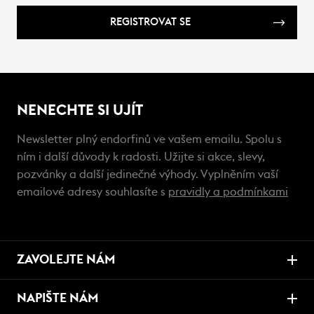
REGISTROVAT SE
NENECHTE SI UJÍT
Newsletter plný endorfinů ve vašem emailu. Spolu s
ním i další důvody k radosti. Užijte si akce, slevy,
pozvánky a další jedinečné výhody. Vyplněním vaší
emailové adresy souhlasíte s
pravidly a podmínkami
ZAVOLEJTE NÁM
NAPIŠTE NÁM