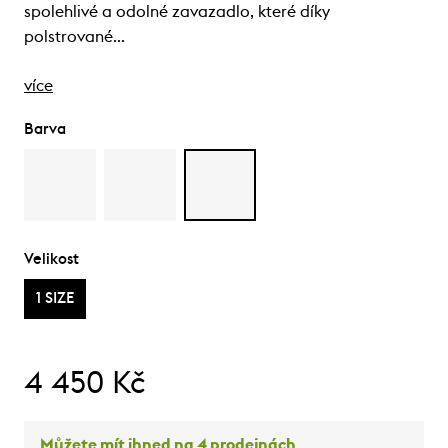
spolehlivé a odolné zavazadlo, které díky
polstrované…
více
Barva
Velikost
1 SIZE
4 450 Kč
Můžete mít ihned na 4 prodejnách