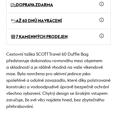
DOPRAVA ZDARMA
AŽ 60 DNŮ NA VRÁCENÍ
7 KAMENNÝCH PRODEJEN
Cestovní taška SCOTT Travel 60 Duffle Bag
představuje dokonalou rovnováhu mezi objemem
a skladností a je idálně vhodná na vaše víkendové
mise. Byla navržena pro aktivní jedince jako
spolehlivé a odolné zavazadlo, které díky polstrované
konstrukci a vodoodpudivé úpravě bezpečně ochrání
všechno vybavení. Chytrý design se širokým vstupem
zaručuje, že své věci najdete hned, bez zbytečného
přehrabování.