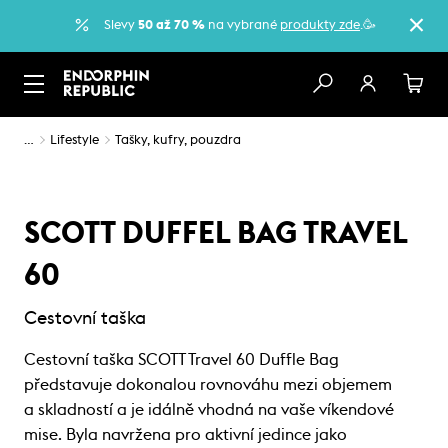
Slevy
50 až 70 %
na vybrané
produkty zde
.🥳
…
Lifestyle
Tašky, kufry, pouzdra
SCOTT DUFFEL BAG TRAVEL
60
Cestovní taška
Cestovní taška SCOTT Travel 60 Duffle Bag
představuje dokonalou rovnováhu mezi objemem
a skladností a je idálně vhodná na vaše víkendové
mise. Byla navržena pro aktivní jedince jako