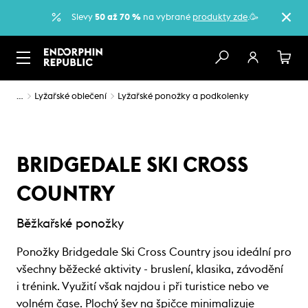
Slevy
50 až 70 %
na vybrané
produkty zde
.🥳
…
Lyžařské oblečení
Lyžařské ponožky a podkolenky
BRIDGEDALE SKI CROSS
COUNTRY
Běžkařské ponožky
Ponožky Bridgedale Ski Cross Country jsou ideální pro
všechny běžecké aktivity - bruslení, klasika, závodění
i trénink. Využití však najdou i při turistice nebo ve
volném čase. Plochý šev na špičce minimalizuje