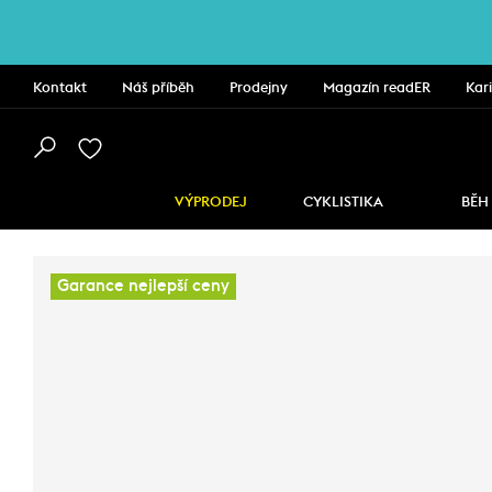
Kontakt
Náš příběh
Prodejny
Magazín readER
Kar
VÝPRODEJ
CYKLISTIKA
BĚH
Garance nejlepší ceny