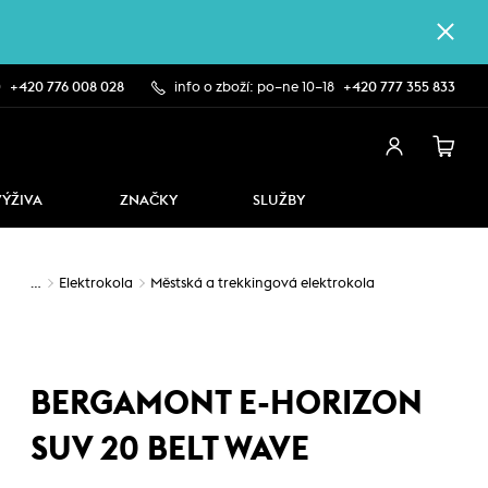
0
+420 776 008 028
info o zboží: po–ne 10–18
+420 777 355 833
VÝŽIVA
ZNAČKY
SLUŽBY
…
Elektrokola
Městská a trekkingová elektrokola
BERGAMONT E-HORIZON
SUV 20 BELT WAVE