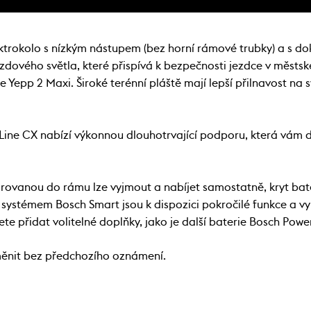
ektrokolo s nízkým nástupem (bez horní rámové trubky) a s 
rzdového světla, které přispívá k bezpečnosti jezdce v městské
e Yepp 2 Maxi. Široké terénní pláště mají lepší přilnavost na
Line CX nabízí výkonnou dlouhotrvající podporu, která vám
rovanou do rámu lze vyjmout a nabíjet samostatně, kryt bate
e systémem Bosch Smart jsou k dispozici pokročilé funkce a v
e přidat volitelné doplňky, jako je další baterie Bosch Powe
měnit bez předchozího oznámení.