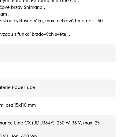
nným motorem Performance Line CX ,
čové brzdy Shimano ,
Sam ,
ětskou cyklosedačku, max. celková hmotnost 160
vzadu s funkcí brzdových světel ,
baterie PowerTube
mm, osa 15x110 mm
mance Line CX (BDU384Y), 250 W, 36 V, max. 25
 V Li Ion, 600 Wh