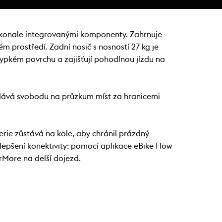
dokonale integrovanými komponenty. Zahrnuje
m prostředí. Zadní nosič s nosností 27 kg je
 sypkém povrchu a zajišťují pohodlnou jízdu na
 dává svobodu na průzkum míst za hranicemi
rie zůstává na kole, aby chránil prázdný
ylepšení konektivity: pomocí aplikace eBike Flow
rMore na delší dojezd.