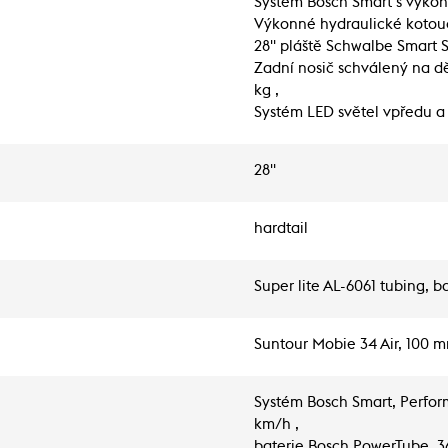
Systém Bosch Smart s výko
Výkonné hydraulické kotou
28" pláště Schwalbe Smart 
Zadní nosič schválený na d
kg ,
Systém LED světel vpředu a 
28"
hardtail
Super lite AL-6061 tubing, 
Suntour Mobie 34 Air, 100 
Systém Bosch Smart, Perfor
km/h ,
baterie Bosch PowerTube, 36