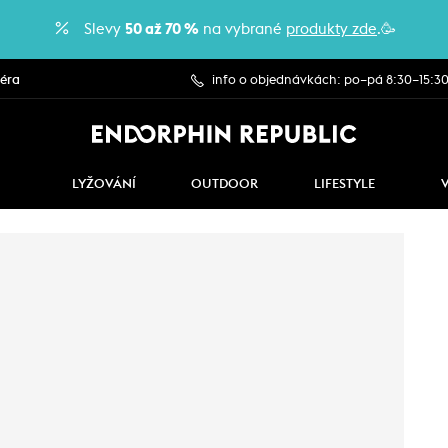
Slevy
50 až 70 %
na vybrané
produkty zde
.🥳
iéra
info o objednávkách: po–pá 8:30–15:3
LYŽOVÁNÍ
OUTDOOR
LIFESTYLE