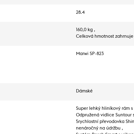
28.4
160,0 kg ,
Celková hmotnost zahrnuje 
Marwi SP-823
Dámské
Super lehký hliníkový rám 
Odpružená vidlice Suntour 
5rychlostní převodovka Sh
nenáročný na údržbu ,