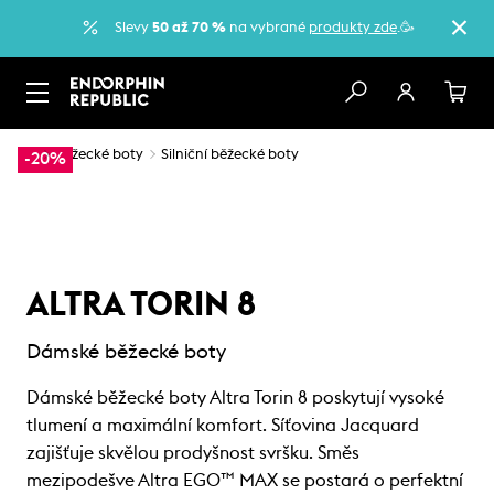
Slevy
50 až 70 %
na vybrané
produkty zde
.🥳
…
Běžecké boty
Silniční běžecké boty
-20%
ALTRA TORIN 8
Dámské běžecké boty
Dámské běžecké boty Altra Torin 8 poskytují vysoké
tlumení a maximální komfort. Síťovina Jacquard
zajišťuje skvělou prodyšnost svršku. Směs
mezipodešve Altra EGO™ MAX se postará o perfektní