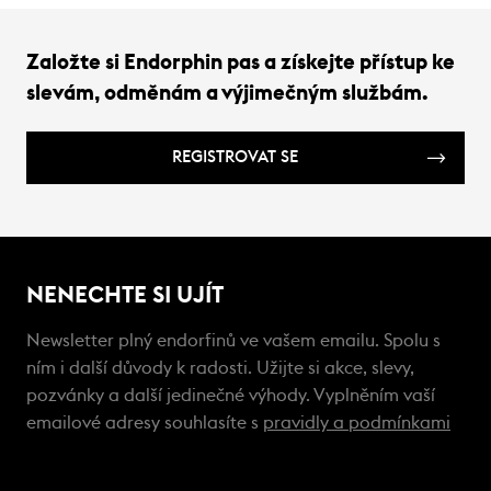
Založte si Endorphin pas a získejte přístup ke
slevám, odměnám a výjimečným službám.
REGISTROVAT SE
NENECHTE SI UJÍT
Newsletter plný endorfinů ve vašem emailu. Spolu s
ním i další důvody k radosti. Užijte si akce, slevy,
pozvánky a další jedinečné výhody. Vyplněním vaší
emailové adresy souhlasíte s
pravidly a podmínkami