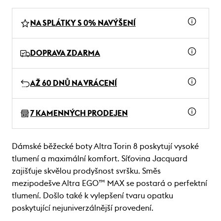
NA SPLÁTKY S 0% NAVÝŠENÍ
DOPRAVA ZDARMA
AŽ 60 DNŮ NA VRÁCENÍ
7 KAMENNÝCH PRODEJEN
Dámské běžecké boty Altra Torin 8 poskytují vysoké
tlumení a maximální komfort. Síťovina Jacquard
zajišťuje skvělou prodyšnost svršku. Směs
mezipodešve Altra EGO™ MAX se postará o perfektní
tlumení. Došlo také k vylepšení tvaru opatku
poskytující nejuniverzálnější provedení.