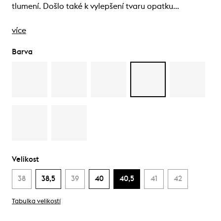
tlumení. Došlo také k vylepšení tvaru opatku…
více
Barva
Velikost
38
38,5
39
40
40,5
41
42
Tabulka velikostí