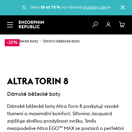
Slevy
50 až 70 %
na vybrané
produkty zde
.🥳
…
Běžecké boty
Silniční běžecké boty
-20%
ALTRA TORIN 8
Dámské běžecké boty
Dámské běžecké boty Altra Torin 8 poskytují vysoké
tlumení a maximální komfort. Síťovina Jacquard
zajišťuje skvělou prodyšnost svršku. Směs
mezipodešve Altra EGO™ MAX se postará o perfektní