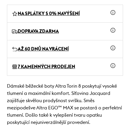
NA SPLÁTKY S 0% NAVÝŠENÍ
DOPRAVA ZDARMA
AŽ 60 DNŮ NA VRÁCENÍ
7 KAMENNÝCH PRODEJEN
Dámské běžecké boty Altra Torin 8 poskytují vysoké
tlumení a maximální komfort. Síťovina Jacquard
zajišťuje skvělou prodyšnost svršku. Směs
mezipodešve Altra EGO™ MAX se postará o perfektní
tlumení. Došlo také k vylepšení tvaru opatku
poskytující nejuniverzálnější provedení.