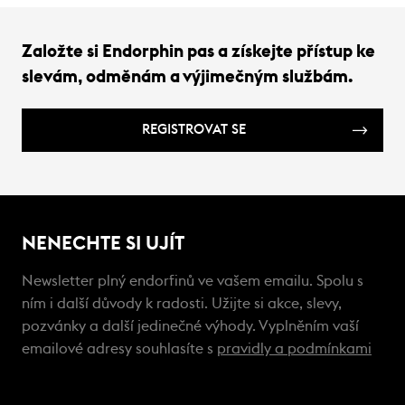
Založte si Endorphin pas a získejte přístup ke
slevám, odměnám a výjimečným službám.
REGISTROVAT SE
NENECHTE SI UJÍT
Newsletter plný endorfinů ve vašem emailu. Spolu s
ním i další důvody k radosti. Užijte si akce, slevy,
pozvánky a další jedinečné výhody. Vyplněním vaší
emailové adresy souhlasíte s
pravidly a podmínkami