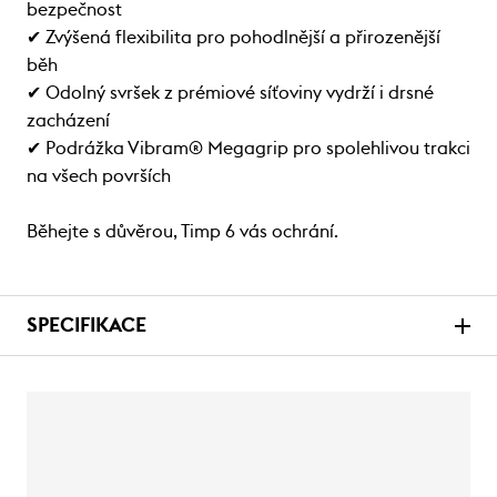
bezpečnost
✔ Zvýšená flexibilita pro pohodlnější a přirozenější
běh
✔ Odolný svršek z prémiové síťoviny vydrží i drsné
zacházení
✔ Podrážka Vibram® Megagrip pro spolehlivou trakci
na všech površích
Běhejte s důvěrou, Timp 6 vás ochrání.
SPECIFIKACE