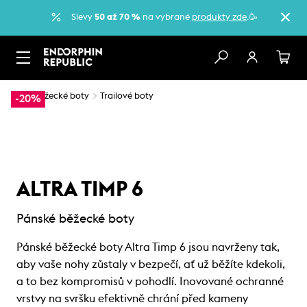
Slevy
50 až 70 %
na vybrané
produkty zde
.🥳
…
Běžecké boty
Trailové boty
-20%
ALTRA TIMP 6
Pánské běžecké boty
Pánské běžecké boty Altra Timp 6 jsou navrženy tak,
aby vaše nohy zůstaly v bezpečí, ať už běžíte kdekoli,
a to bez kompromisů v pohodlí. Inovované ochranné
vrstvy na svršku efektivně chrání před kameny