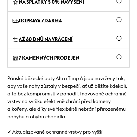
NA SPLÁTKY S 0% NAVÝŠENÍ
DOPRAVA ZDARMA
AŽ 60 DNŮ NA VRÁCENÍ
7 KAMENNÝCH PRODEJEN
Pánské běžecké boty Altra Timp 6 jsou navrženy tak,
aby vaše nohy zůstaly v bezpečí, ať už běžíte kdekoli,
a to bez kompromisů v pohodlí. Inovované ochranné
vrstvy na svršku efektivně chrání před kameny
a kořeny, ale díky své flexibilitě nebrání přirozenému
pohybu a ohybu chodidla.
✔ Aktualizované ochranné vrstvy pro vyšší