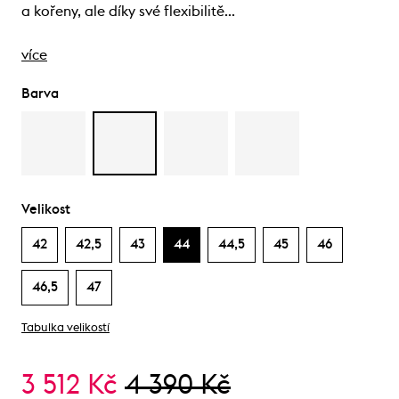
a kořeny, ale díky své flexibilitě…
více
Barva
Velikost
42
42,5
43
44
44,5
45
46
46,5
47
Tabulka velikostí
3 512 Kč
4 390 Kč